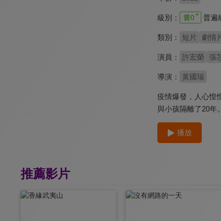
級別：
普遍
類別：
短片
劇情
演員：
許宏榮
張
導演：
黃國瑞
疫情爆發，人心惶
與小孩隔離了20
播放
推薦影片