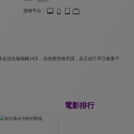
授權平台：
期末考
詭祭
ME
7.5
7.5
7.7
金馬影后陳淑芳含淚力推
台灣吸血鬼電影
與曾敬驊來趟公路冒險！
必須先被隔離14天，但他覺得無所謂，反正自己早已被妻子
電影排行
一杯熱奶茶的等待
該死的阿修羅
金錢男孩MONEYBOYS
5.1
7.5
8.3
連晨翔、吳子霏溫暖演出
代表台灣角逐奧斯卡
柯震東入圍金馬代表作