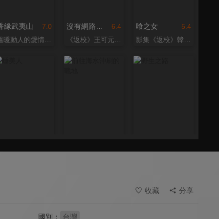
香緣武夷山
沒有網路的一天
喰之女
7.0
6.4
5.4
溫暖動人的愛情小品
《返校》王可元主演短片
影集《返校》韓寧主演
睡美人
前往海水沖刷的戰地
野生之路
7.6
8.0
8.1
取材川端康成《睡美人》
即將消失的馬祖風景
池上野灣動物醫院的故事
收藏
分享
國別：
台灣