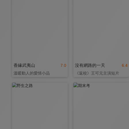
香緣武夷山
沒有網路的一天
7.0
6.4
溫暖動人的愛情小品
《返校》王可元主演短片