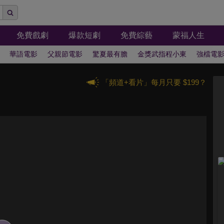
免費戲劇
爆款短劇
免費綜藝
蒙福人生
華語電影
父親節電影
驚夏最有膽
金獎武指程小東
強檔電
「頻道+看片」每月只要 $199？