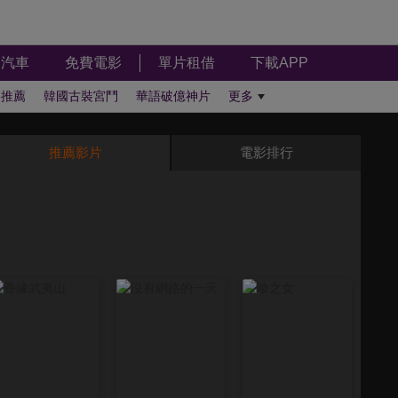
汽車
免費電影
單片租借
下載APP
影推薦
韓國古裝宮鬥
華語破億神片
更多
推薦影片
電影排行