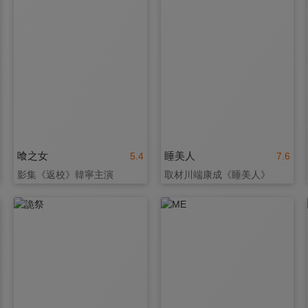
喰之女
睡美人
5.4
7.6
影集《返校》韓寧主演
取材川端康成《睡美人》