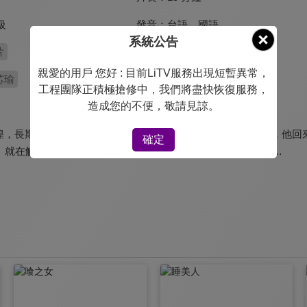
發音：
台語
、
國語
級
系統公告
片
親愛的用戶 您好 : 目前LiTV服務出現短暫異常，
芯瑜
工程團隊正積極搶修中，我們將盡快恢復服務，
造成您的不便，敬請見諒。
惶，長期於香港經商的男子返台，欲探望病危的前妻。按規定，他回來
確定
年。就在解除隔離的前一天，即將面對家人的他卻開始猶豫起來…