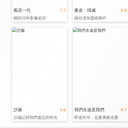
風流一代
畫皮：情滅
7.7
5.9
橫跨22年影像史詩
鍾欣潼加盟經典IP
沙漏
我們永遠是我們
5.6
6.7
沙漏記得我們遺忘的時光
即使坎坷，也要勇敢去愛