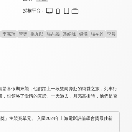
授權平台：
我們永遠是我們
好東西
香緣武夷山
6.7
8.6
7.0
李嘉琦
管樂
楊九郎
張占義
馮紹峰
錢漪
張祐維
李晨
即使坎坷，也要勇敢去愛
真實展現現代女性的處境
溫暖動人的愛情小品
個驚喜假期來襲，他們踏上一段雙向奔赴的純愛之旅，列車行
態，也領略了愛情的真諦。一天過去，月亮高掛時，他們是否
可不可以不要離開我
女兒國前傳
以妳的語言呼喚我
5.4
4.6
7.7
聚焦30+人生愛情故事
倩女幽魂 X 西遊記
歐洲新世代的成長焦慮
壇獎」主競賽單元。 入圍2024年上海電影評論學會獎最佳新