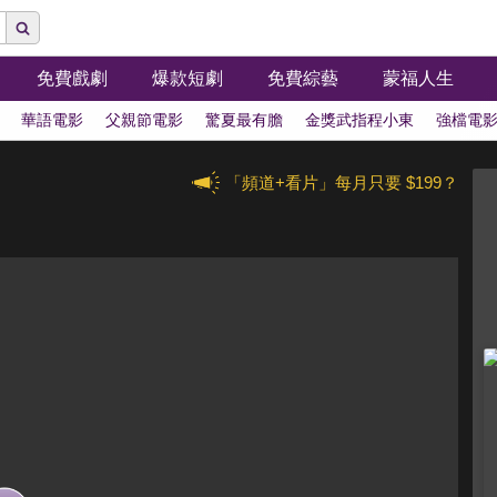
免費戲劇
爆款短劇
免費綜藝
蒙福人生
華語電影
父親節電影
驚夏最有膽
金獎武指程小東
強檔電
「頻道+看片」每月只要 $199？