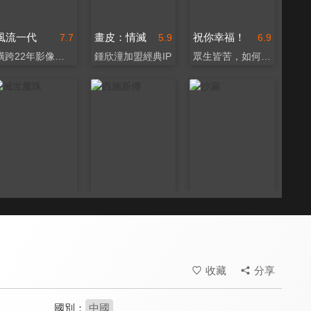
風流一代
畫皮：情滅
祝你幸福！
7.7
5.9
6.9
橫跨22年影像史詩
鍾欣潼加盟經典IP
眾生皆苦，如何自渡？
滅世魔珠
西施新傳
沙漏
5.1
5.4
5.6
淒美婉轉地跨界情緣
看千古美人傳奇一生
沙漏記得我們遺忘的時光
收藏
分享
國別：
中國