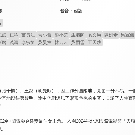
發音：
國語
級
片
先煦
仁科
苗長江
黃小蕾
趙小棠
生港帥
袁文康
陳妍希
吳宣儀
影璐
茂濤
李宗恒
吳昊宸
韓云云
吳雨雪
王天放
（張子楓）、王銳（胡先煦），因工作分居兩地，見面十分不易。一
欣喜地期待著黎明。途中他們遇見了形形色色的乘客，見證了人生百
？
2024中國電影金雞獎最佳女主角。 入圍2024年北京國際電影節「天
員。