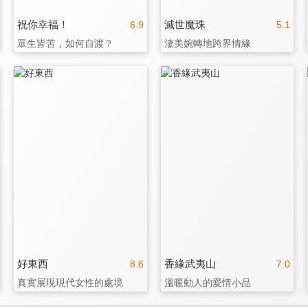
祝你幸福！
滅世魔珠
6.9
5.1
眾生皆苦，如何自渡？
淒美婉轉地跨界情緣
好東西
香緣武夷山
8.6
7.0
真實展現現代女性的處境
溫暖動人的愛情小品