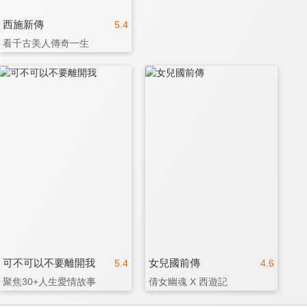
西施新傳
5.4
看千古美人傳奇一生
可不可以不要離開我
女兒國前傳
5.4
4.6
聚焦30+人生愛情故事
倩女幽魂 X 西遊記