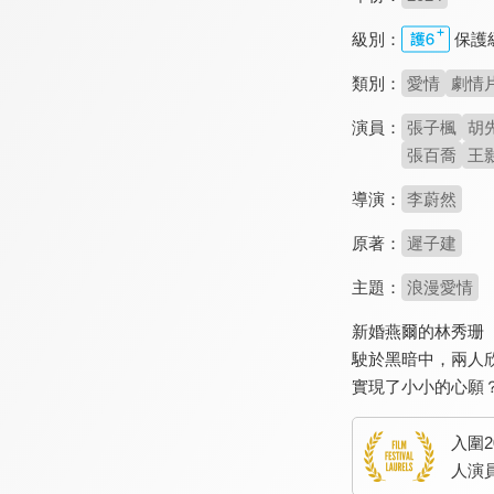
級別：
保護
類別：
愛情
劇情
演員：
張子楓
胡
張百喬
王
導演：
李蔚然
原著：
遲子建
主題：
浪漫愛情
新婚燕爾的林秀珊
駛於黑暗中，兩人
實現了小小的心願
入圍
人演