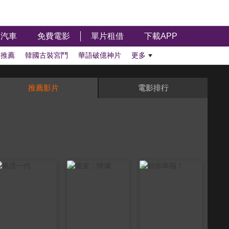
汽車
免費電影
單片租借
下載APP
影推薦
韓國古裝宮鬥
華語破億神片
更多
推薦影片
電影排行