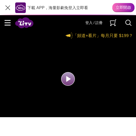
下載 APP，海量影劇免登入立即看
登入 / 註冊
「頻道+看片」每月只要 $199？