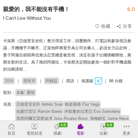
親愛的，我不能沒有手機！
6.0
I Can't Live Without You
收藏
分享
卡洛斯（亞德里安史旺）整天埋首工作，回覆郵件、打電話和參加視訊會
議，手機幾乎不離手。正當他即將晉升為公司合夥人，必須全力以赴時，
妻子阿黛拉卻因再也無法忍受總是被忽視，決定在孩子出國後離開他，展
開全新的生活。為了挽回阿黛拉，卡洛斯決定開始參加一個針對手機成癮
的治療課程…
2024
西班牙
阿根廷
西語
保護級
98 分鐘
類別：
喜劇
愛情
演員：
亞德里安史旺 Adrián Suar
帕姿薇格 Paz Vega
拉蒙巴雷亞 Ramón Barea
伊娃桑多拉里亞 Eva Santolaria
荷西阿爾瓦雷斯波澤 Jose Álvarez-Boze
海梅納瓦 Jaime Nava
亞歷杭德拉梅奧 Alejandra Mayo
切瑪特魯希略 Chema Trujillo
查蘿雷納 Charo Reina
迪亞戈波奇 Diego Poch
首頁
電視頻道
戲劇
電影
短劇
更多