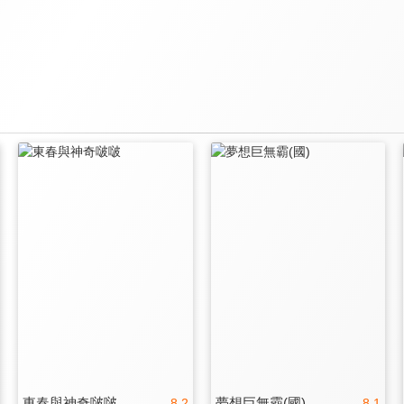
東春與神奇啵啵
夢想巨無霸(國)
8.2
8.1