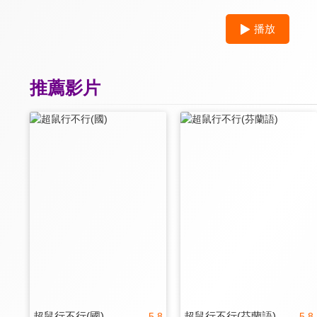
播放
推薦影片
超鼠行不行(國)
超鼠行不行(芬蘭語)
5.8
5.8