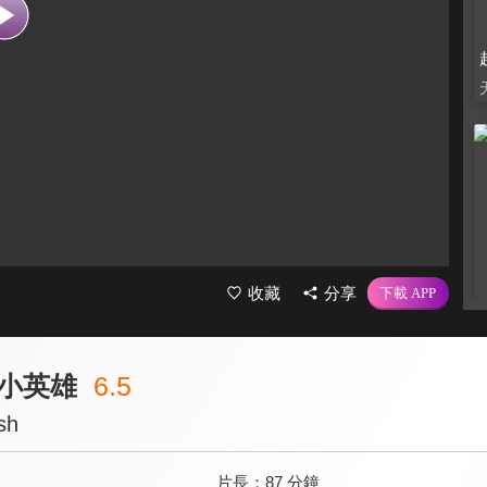
收藏
分享
小英雄
6.5
sh
片長：
87 分鐘