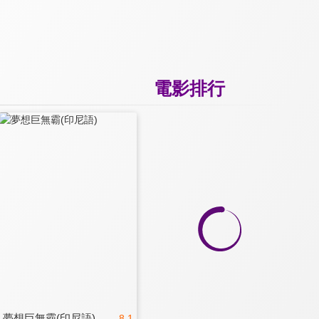
電影排行
夢想巨無霸(印尼語)
8.1