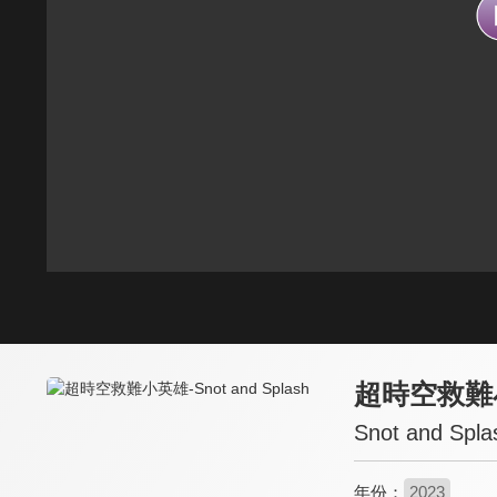
超時空救難
Snot and Spla
年份：
2023