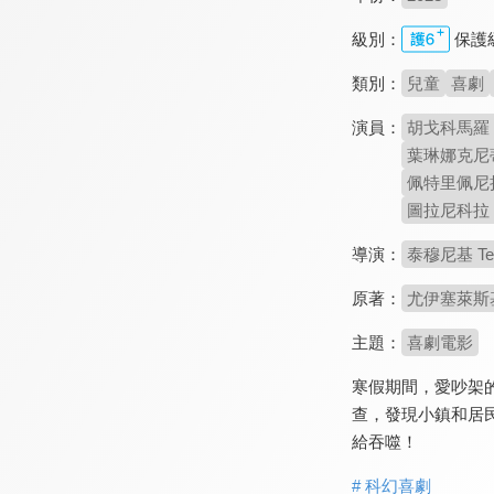
級別：
保護
類別：
兒童
喜劇
演員：
胡戈科馬羅 H
葉琳娜克尼蒂拉 E
佩特里佩尼拉 Pe
圖拉尼科拉 Tu
導演：
泰穆尼基 Tee
原著：
尤伊塞萊斯基寧 
主題：
喜劇電影
寒假期間，愛吵架
查，發現小鎮和居
給吞噬！
# 科幻喜劇