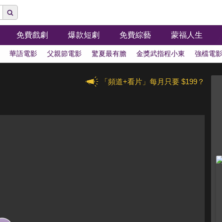
免費戲劇
爆款短劇
免費綜藝
蒙福人生
華語電影
父親節電影
驚夏最有膽
金獎武指程小東
強檔電
「頻道+看片」每月只要 $199？