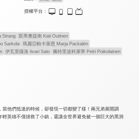
授權平台：
魔法王國
勇敢樂章(國)
勇敢樂章(西)
5.8
8.0
8.0
Strang
凱蒂奧提南 Kati Outinen
蒐集寶藏，拯救魔法王國
充滿音樂與驚喜的冒險
穿越音樂與回憶的旅程
Sarkola
瑪麗亞帕卡萊恩 Marja Packalén
n
伊瓦里薩洛 Iivari Salo
佩特里波科萊寧 Petri Poikolainen
，當他們抵達的時候，卻發現一切都變了樣！兩兄弟展開調
哆啦A夢：新‧大雄的日本誕生(日)
哆啦A夢：新‧大雄的日本誕生(國)
白日夢小英雄
7.7
7.7
7.6
年輕英雄不僅拯救了小鎮，還讓全世界避免被一個巨大的黑洞
哆啦A夢勇闖史前世界
史上最浩大的離家出走！
致敬經典寶萊塢傳奇英雄