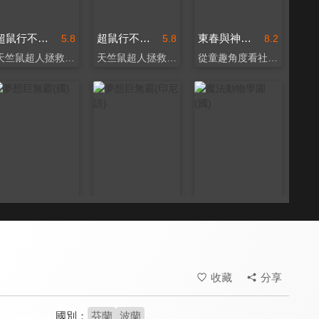
超鼠行不行(國)
超鼠行不行(芬蘭語)
東春與神奇啵啵
5.8
5.8
8.2
天竺鼠超人拯救鯡魚！
天竺鼠超人拯救鯡魚！
從童趣角度看社會的荒謬
夢想巨無霸(國)
夢想巨無霸(印尼語)
魔法動物學園(國)
8.1
8.1
7.5
擁抱不同，勇敢做自己！
登頂印尼影史最賣座電影
兒童版《哈利波特》
收藏
分享
國別：
芬蘭
波蘭