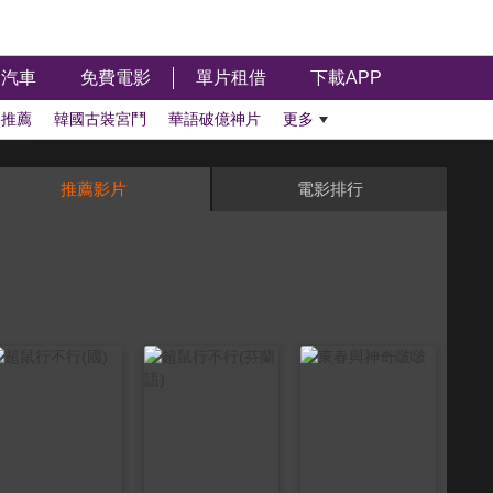
汽車
免費電影
單片租借
下載APP
影推薦
韓國古裝宮鬥
華語破億神片
更多
推薦影片
電影排行