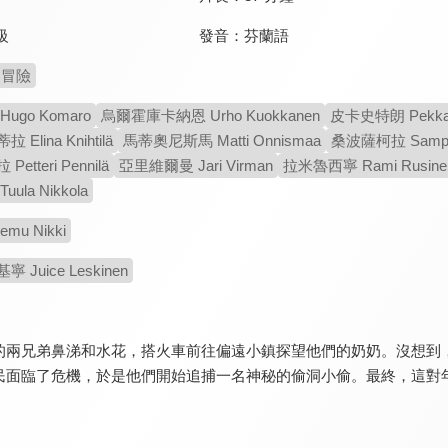
發音：
芬蘭語
級
冒險
ugo Komaro
烏爾霍庫卡納恩 Urho Kuokkanen
皮卡史特朗 Pekka 
lina Knihtilä
馬蒂奧尼斯馬 Matti Onnismaa
桑波薩柯拉 Sampo 
tteri Pennilä
亞里維爾曼 Jari Virman
拉米魯西寧 Rami Rusine
ula Nikkola
mu Nikki
Juice Leskinen
的兩兄弟鼻涕和水花，搭火車前往偏遠小鎮探望他們的奶奶。沒想到
民面臨了危機，於是他們開始追捕一名神秘的偷洞小偷。最終，這對