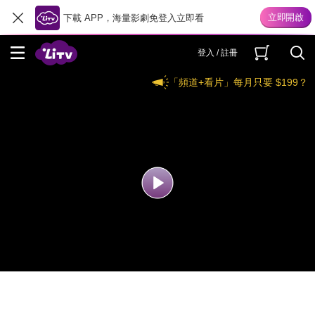
下載 APP，海量影劇免登入立即看
登入 / 註冊
「頻道+看片」每月只要 $199？