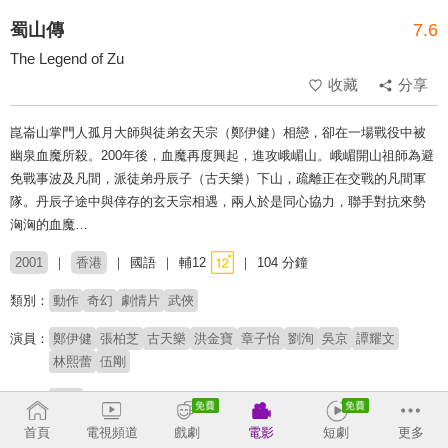
蜀山傳
7.6
The Legend of Zu
收藏
分享
崑崙山掌門人孤月大師與徒弟玄天宗（鄭伊健）相戀，卻在一場戰役中被
幽泉血魔所殺。200年後，血魔再度興起，進攻峨嵋山。峨嵋開山祖師為避
免戰事波及凡間，派徒弟丹辰子（古天樂）下山，疏離正在交戰的凡間軍
隊。丹辰子途中與倖存的玄天宗相遇，兩人於是同心協力，聯手對抗來勢
洶洶的血魔…
2001
香港
國語
輔12
104 分鐘
類別：
動作
奇幻
劇情片
武俠
演員：
鄭伊健
張柏芝
古天樂
洪金寶
章子怡
劉洵
吳京
譚耀文
林熙蕾
伍剛
導演：
徐克
首頁
電視頻道
戲劇
電影
短劇
更多
原著：
李壽民