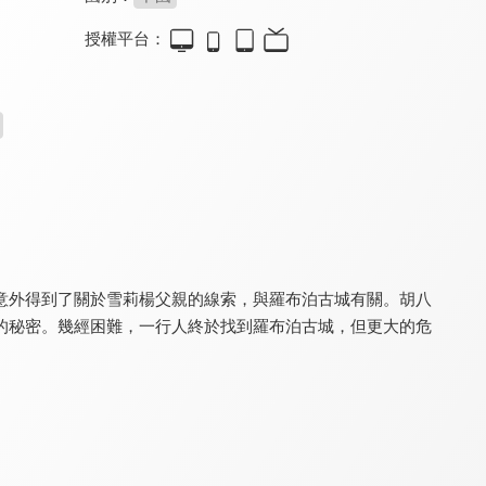
授權平台：
幻術先生
真假濟公
尋龍迷棺
5.0
4.6
5.2
錢小豪上演超燃水火大戰
陳浩民不計形象爆笑演出
蒲巴甲踏上尋寶探秘之旅
意外得到了關於雪莉楊父親的線索，與羅布泊古城有關。胡八
的秘密。幾經困難，一行人終於找到羅布泊古城，但更大的危
刺殺小說家
封神演義之斬仙飛刀
最後的法師
7.2
4.2
6.0
華麗炫目動作奇幻鉅作
封神宇宙再掀風雲
于波扮法師大戰黑白雙煞