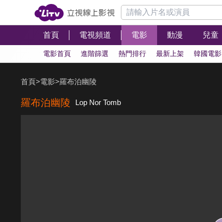
首頁
電視頻道
電影
動漫
兒童
電影首頁
進階篩選
熱門排行
最新上架
韓國電影
首頁
>
電影
>
羅布泊幽陵
羅布泊幽陵
Lop Nor Tomb