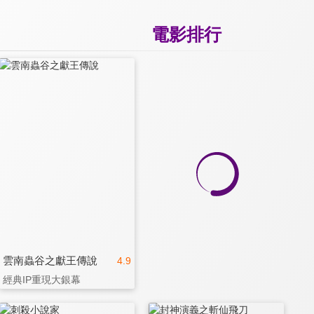
電影排行
雲南蟲谷之獻王傳說
4.9
經典IP重現大銀幕