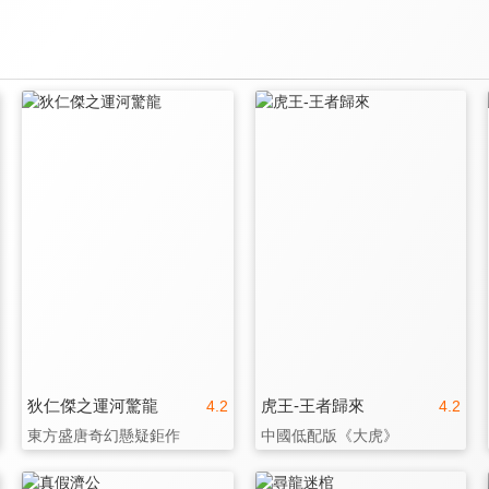
狄仁傑之運河驚龍
虎王-王者歸來
4.2
4.2
東方盛唐奇幻懸疑鉅作
中國低配版《大虎》