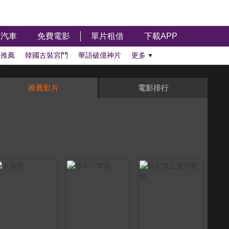
汽車
免費電影
單片租借
下載APP
影推薦
韓國古裝宮鬥
華語破億神片
更多
推薦影片
電影排行