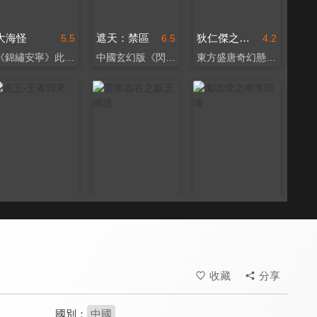
大海怪
遮天：禁區
狄仁傑之運河驚龍
5.5
6.5
4.2
《錦繡安寧》此沙主演
中國玄幻版《閃電俠》
東方盛唐奇幻懸疑鉅作
虎王-王者歸來
雲南蟲谷之獻王傳說
鬼吹燈之南海歸墟
4.2
4.9
5.6
中國低配版《大虎》
經典IP重現大銀幕
《拆彈專家》王紫逸主演
收藏
分享
國別：
中國