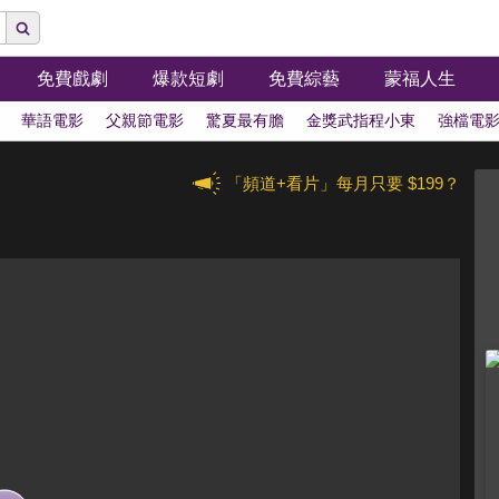
免費戲劇
爆款短劇
免費綜藝
蒙福人生
華語電影
父親節電影
驚夏最有膽
金獎武指程小東
強檔電
「頻道+看片」每月只要 $199？