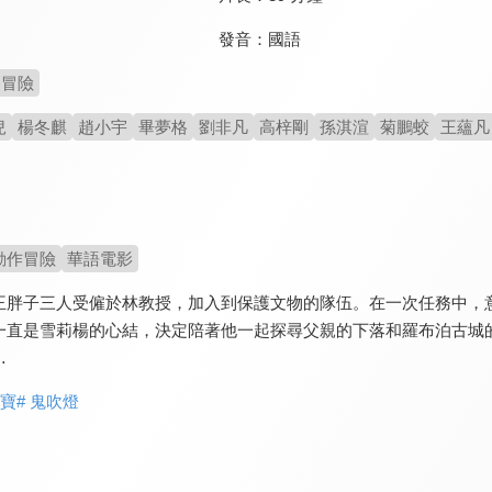
發音：
國語
冒險
兒
楊冬麒
趙小宇
畢夢格
劉非凡
高梓剛
孫淇渲
菊鵬蛟
王蘊凡
動作冒險
華語電影
王胖子三人受僱於林教授，加入到保護文物的隊伍。在一次任務中，
一直是雪莉楊的心結，決定陪著他一起探尋父親的下落和羅布泊古城
…
尋寶
# 鬼吹燈