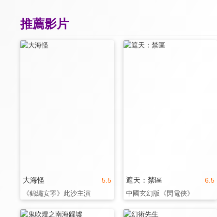
推薦影片
大海怪
遮天：禁區
5.5
6.5
《錦繡安寧》此沙主演
中國玄幻版《閃電俠》