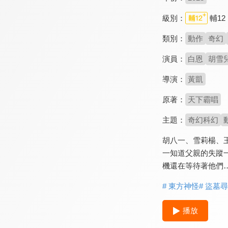
級別：
輔12
類別：
動作
奇幻
演員：
白恩
胡雪
導演：
黃凱
原著：
天下霸唱
主題：
奇幻科幻
胡八一、雪莉楊、
一知道父親的失蹤
機還在等待著他們
# 東方神怪
# 盜墓
播放