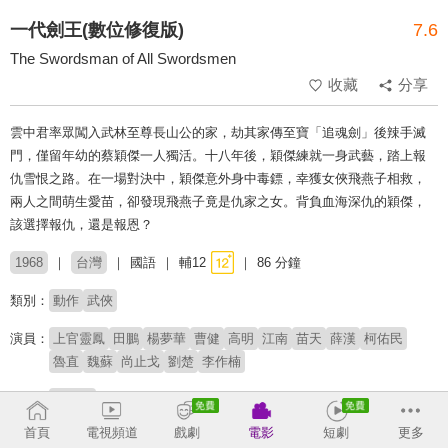
一代劍王(數位修復版)
7.6
The Swordsman of All Swordsmen
收藏
分享
雲中君率眾闖入武林至尊長山公的家，劫其家傳至寶「追魂劍」後辣手滅
門，僅留年幼的蔡穎傑一人獨活。十八年後，穎傑練就一身武藝，踏上報
仇雪恨之路。在一場對決中，穎傑意外身中毒鏢，幸獲女俠飛燕子相救，
兩人之間萌生愛苗，卻發現飛燕子竟是仇家之女。背負血海深仇的穎傑，
該選擇報仇，還是報恩？
1968
台灣
國語
輔12
86 分鐘
類別：
動作
武俠
演員：
上官靈鳳
田鵬
楊夢華
曹健
高明
江南
苗天
薛漢
柯佑民
魯直
魏蘇
尚止戈
劉楚
李作楠
導演：
郭南宏
首頁
電視頻道
戲劇
電影
短劇
更多
原著：
江冰涵