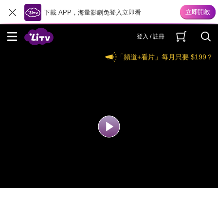
下載 APP，海量影劇免登入立即看
登入 / 註冊
「頻道+看片」每月只要 $199？