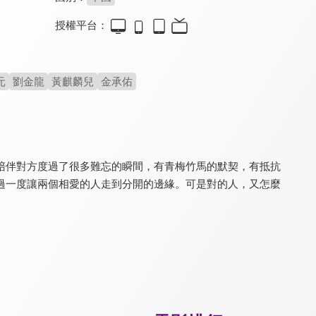
授權平台：
聊齋新編之辛女子
東北戀哥2對你愛不完
香緣武夷山
5.7
6.0
7.0
元
劉金龍
黃麒麟兒
金承佑
改編自《聊齋》辛十四娘
超爆笑！賀歲愛情喜劇
溫暖動人的愛情小品
陪伴對方度過了很多難忘的瞬間，有青梅竹馬的默契，有抵抗
過一度讓兩個相愛的人走到分開的邊緣。可是對的人，又怎麼
可不可以不要離開我
封神·紂滅
車頂上的玄天上帝
5.4
5.3
7.5
聚焦30+人生愛情故事
橫跨人神妖三界戰爭史詩
金獎美術大師首度執導