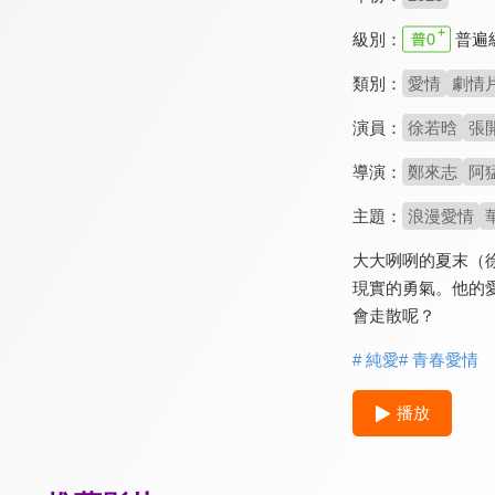
級別：
普遍
類別：
愛情
劇情
演員：
徐若晗
張
導演：
鄭來志
阿
主題：
浪漫愛情
大大咧咧的夏末（
現實的勇氣。他的
會走散呢？
# 純愛
# 青春愛情
播放