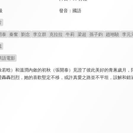
發音：
國語
級
片
開泰
秦奮
劉念
李立群
克拉拉
牛莉
梁超
孫子鈞
趙翊驍
李元
猛
華語電影
徐若晗）和溫潤內斂的初秋（張開泰）見證了彼此美好的青蔥歲月，
愛轟轟烈烈，她的喜歡堅定不移，或許真愛之路並不平坦，誤解和錯