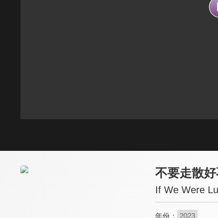
不要走散好
If We Were L
年份：
2023