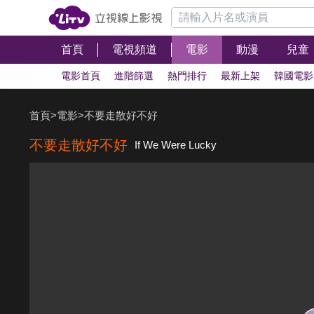
首頁
電視頻道
電影
動漫
兒童
電影首頁
進階篩選
熱門排行
最新上架
韓國電影
首頁
>
電影
>
不要走散好不好
不要走散好不好
If We Were Lucky