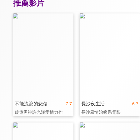
推薦影片
不能流淚的悲傷
長沙夜生活
7.7
6.7
破億男神許光漢愛情力作
長沙風情治癒系電影