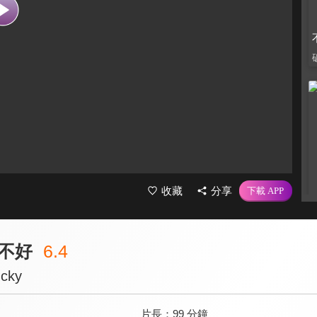
收藏
分享
不好
6.4
ucky
片長：
99 分鐘