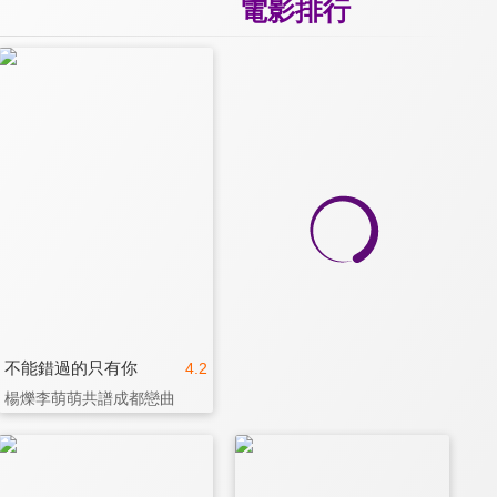
電影排行
不能錯過的只有你
4.2
楊爍李萌萌共譜成都戀曲