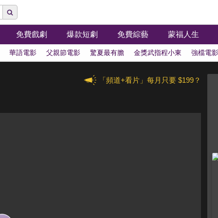
免費戲劇
爆款短劇
免費綜藝
蒙福人生
華語電影
父親節電影
驚夏最有膽
金獎武指程小東
強檔電
「頻道+看片」每月只要 $199？