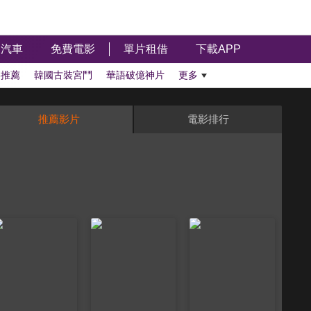
汽車
免費電影
單片租借
下載APP
影推薦
韓國古裝宮鬥
華語破億神片
更多
推薦影片
電影排行