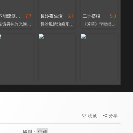
不能流淚的悲傷
長沙夜生活
二手搭檔
7.7
6.7
5.3
破億男神許光漢愛情力作
長沙風情治癒系電影
《芳華》李曉峰化身仲介
三貴情史
不能錯過的只有你
復合吧！前任
6.5
4.2
6.1
歐洲童話X中國傳說
楊爍李萌萌共譜成都戀曲
不留遺憾！為愛勇敢一次
收藏
分享
國別：
中國