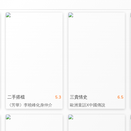
二手搭檔
三貴情史
5.3
6.5
《芳華》李曉峰化身仲介
歐洲童話X中國傳說