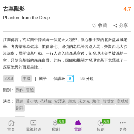
古墓獸影
4.7
Phantom from the Deep
收藏
分享
江湖傳言，玄武圖中隱藏著一個驚天大秘密，讓心狠手辣的北派盜墓賊老
畢、考古學家卓健涼、慣偷豪七、追債的老馬等各路人馬，齊聚西北大沙
漠深處，展開盜墓行動。一行人進入陰森墓室後，卻發現珍寶早被洗劫一
空，只餘盜墓賊的森森白骨。此時，因觸動機關才發現古墓下竟隱藏了一
座更詭異的西夏皇陵…
2018
中國
國語
保護級
86 分鐘
類別：
動作
冒險
演員：
聶遠
莫少聰
范植偉
安澤豪
殷旭
宋之光
駱佳
段博文
高斌斌
劉洋
導演：
麒麟
首頁
電視頻道
戲劇
電影
短劇
更多
# 盜墓尋寶
# 奇幻動作