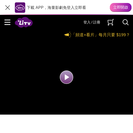
下載 APP，海量影劇免登入立即看
登入 / 註冊
「頻道+看片」每月只要 $199？