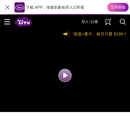
下載 APP，海量影劇免登入立即看
登入 / 註冊
「頻道+看片」每月只要 $199？