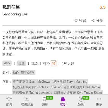
私刑任務
6.5
Sanctioning Evil
收藏
分享
一次行動出現重大失誤，造成一名無辜男童遭射殺，指揮官巴恩斯（托比
亞斯翠維利昂）中士因此被究責並解職。此時，一位雄心勃勃的議員前來
和他接觸，希望藉由他的力量，用私刑剷除那些涉及綁架兒童或虐童的惡
徒。隨著任務的展開，巴恩斯的生活有了新的意義，但也引來一名FBI探員
的注意…
2022
美國
英語
輔15
110 分鐘
類別：
動作
犯罪/黑幫
演員：
查克麥葛溫 Zach McGowan
塔琳曼妮 Taryn Manning
托比亞斯翠維利昂 Tobias Truvillion
克里斯塔迪奧 Chris Tardio
塔莎勞倫斯 Tasha Lawrence
凱爾崔維斯夏普 Kyle Travis Sharp
貝西貝特勒 Betsy Beutler
蕾拉奧瑪斯蘿絲 Leila Almas Rose
貝瑞科爾曼 Barry Kolman
傑米薩瓦洛斯 Jaime Zevallos
首頁
電視頻道
戲劇
電影
短劇
更多