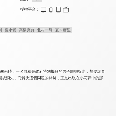
授權平台：
鐵男 II：血肉橫飛(數位修復版)
外星汪汪隊
電柱小僧大冒險
7.3
6.7
7.6
樹
富永愛
高橋克典
北村一輝
夏木麻里
塚本晉也狂猛影像大爆走
你家的狗狗是不是外星人
塚本晉也早期精彩奇作
花醒來時，一名自稱是政府特別機關的男子將她捉走，想要調查
期後消失，而解決這個問題的關鍵，正是出現在小花夢中的那
許怨房
我們的黎明
愛上太空女神
7.0
7.1
7.1
小小心願變成無盡惡夢
轟動國際話題動畫電影
美國當紅AV女優主演