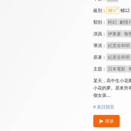
級別：
輔12
類別：
科幻
劇情
演員：
伊東蒼
每
導演：
紀里谷和明
原著：
紀里谷和明
主題：
日本電影
某天，高中生小花
小花的夢。原來所
個女孩…
# 末日預言
播放