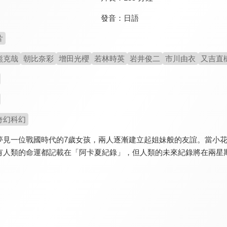
發音：
日語
片
熊克哉
朝比奈彩
增田光櫻
若林時英
岩井俊二
市川由衣
又吉直
奇幻科幻
夢見一位戰國時代的7歲女孩，兩人逐漸建立起姐妹般的友誼。當小
有人類的命運都記載在「阿卡夏紀錄」，但人類的未來紀錄將在兩星