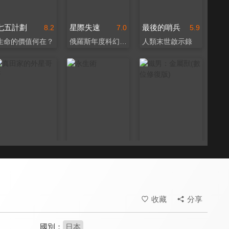
七五計劃
星際失速
最後的哨兵
8.2
7.0
5.9
生命的價值何在？
俄羅斯年度科幻驚悚大作
人類末世啟示錄
真田家的外星哥哥
永生術
鐵男：金屬獸(數位修復版)
6.3
7.0
7.9
中村倫也原來是ET？！
你想要長生不死嗎？
塚本晉也一鳴驚人之作
收藏
分享
國別：
日本