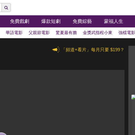
免費戲劇
爆款短劇
免費綜藝
蒙福人生
華語電影
父親節電影
驚夏最有膽
金獎武指程小東
強檔電
「頻道+看片」每月只要 $199？