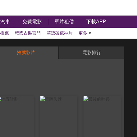
汽車
免費電影
單片租借
下載APP
影推薦
韓國古裝宮鬥
華語破億神片
更多
推薦影片
電影排行