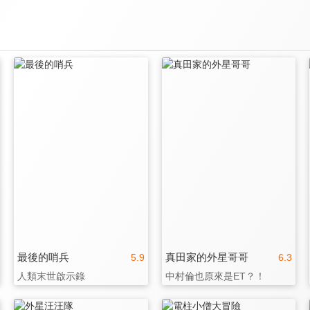
最後的哨兵
真田家的外星哥哥
5.9
6.3
人類末世啟示錄
中村倫也原來是ET？！