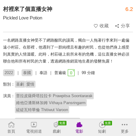
村裡來了個直播女神
6.2
Pickled Love Potion
收藏
分享
一名網路直播女神受不了網路酸民的謾罵，獨自一人拖著行李來到一處偏
遠小村莊。在那裡，他遇到了一群純樸且有趣的村民，也從他們身上感受
到真實的人情溫暖。此時，村莊碰上前所未有的危機，這位直播女神必須
聯合他和所有村民的力量，透過網路推銷當地生產的發酵魚露！
2022
泰國
泰語
普遍級
99 分鐘
類別：
喜劇
愛情
演員：
普拉皮薩舜塔拉拉卡 Prawpitsa Soontararak
維他亞潘斯林加姆 Vithaya Pansringarm
緹緹瓦特華倫 Thitiwut Varoon
導演：
希里拉丘納波特 Seree Lachonnabot
首頁
電視頻道
戲劇
電影
短劇
更多
# 愛情喜劇
# 幽默小品