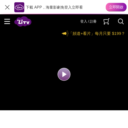
下載 APP，海量影劇免登入立即看
登入 / 註冊
「頻道+看片」每月只要 $199？