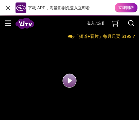
下載 APP，海量影劇免登入立即看
登入 / 註冊
「頻道+看片」每月只要 $199？