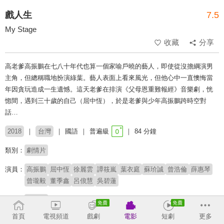
戲人生
7.5
My Stage
收藏
分享
高老爹高振鵬在七八十年代也算一個家喻戶曉的藝人，即使從沒擔綱演男
主角，但總稱職地扮演綠葉。藝人表面上看來風光，但他心中一直懊悔當
年因貪玩造成一生遺憾。這天老爹在排演《父母恩重難報經》音樂劇，恍
惚間，遇到三十歲的自己（屈中恆），於是老爹與少年高振鵬跨時空對
話…
2018
台灣
國語
普遍級
84 分鐘
類別：
劇情片
演員：
高振鵬
屈中恆
徐麗雲
譚筱嵐
葉衣庭
蘇玠誠
曾浩倫
薛惠琴
曾瓏毅
董季鑫
呂俍慧
吳碧蓮
導演：
陸慧綿
首頁
電視頻道
戲劇
電影
短劇
更多
# 大明星
# 真人真事
# 名人解密