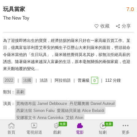
玩具當家
7.0
The New Toy
收藏
分享
為了迎接即將出生的寶寶，經濟拮据的薩米只好在一家高級百貨工作。某
日，億萬富翁菲利普艾蒂安的獨生子亞歷山大來到薩米的面前，劈頭就命
令薩米當他的「生日玩具」，薩米雖然覺得莫名其妙，卻無法拒絕高薪的
誘惑。隨著薩米越來越深入富豪的生活，原本毫無關係的兩個家庭，也迎
來天翻地覆的變化…
2022
法國
法語
阿拉伯語
普遍級
112 分鐘
類別：
喜劇
演員：
賈梅德布茲 Jamel Debbouze
丹尼爾奧圖 Daniel Auteuil
西蒙法留 Simon Faliu
愛麗絲貝萊迪 Alice Belaïdi
安娜塞文卡 Anna Cervinka
艾頓 Aton
羅蘭聖傑哈 Laurent Saint-Gérard
薩利姆基薩里 Salim Kissari
露西雅桑切斯 Lucia Sanchez
瑞度漢加尼 Redouanne Harjane
首頁
電視頻道
戲劇
電影
短劇
更多