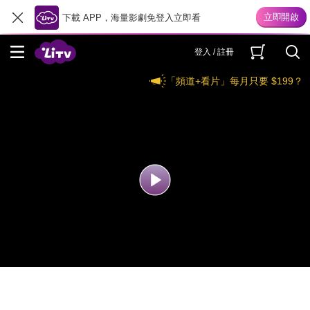
下載 APP，海量影劇免登入立即看
登入 / 註冊
「頻道+看片」每月只要 $199？