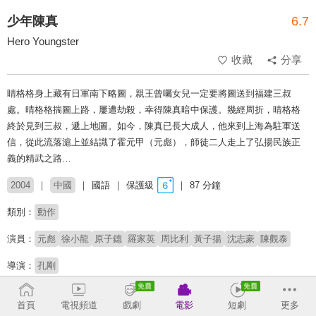
少年陳真
6.7
Hero Youngster
收藏
分享
睛格格身上藏有日軍南下略圖，親王曾囑女兒一定要將圖送到福建三叔
處。晴格格揣圖上路，屢遭劫殺，幸得陳真暗中保護。幾經周折，晴格格
終於見到三叔，遞上地圖。如今，陳真已長大成人，他來到上海為駐軍送
信，從此流落滬上並結識了霍元甲（元彪），師徒二人走上了弘揚民族正
義的精武之路…
2004
中國
國語
保護級
87 分鐘
類別：
動作
演員：
元彪
徐小龍
原子鏸
羅家英
周比利
黃子揚
沈志豪
陳觀泰
導演：
孔剛
# 古裝動作
首頁
電視頻道
戲劇
電影
短劇
更多