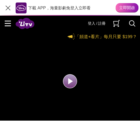
下載 APP，海量影劇免登入立即看
登入 / 註冊
「頻道+看片」每月只要 $199？