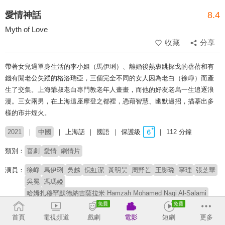
愛情神話
8.4
Myth of Love
收藏
分享
帶著女兒過單身生活的李小姐（馬伊琍）、離婚後熱衷跳探戈的蓓蓓和有
錢有閒老公失蹤的格洛瑞亞，三個完全不同的女人因為老白（徐崢）而產
生了交集。上海爺叔老白專門教老年人畫畫，而他的好友老烏一生追逐浪
漫。三女兩男，在上海這座摩登之都裡，憑藉智慧、幽默過招，描摹出多
樣的市井煙火。
2021
中國
上海話
國語
保護級
112 分鐘
類別：
喜劇
愛情
劇情片
演員：
徐崢
馬伊琍
吳越
倪虹潔
黃明昊
周野芒
王影璐
寧理
張芝華
吳冕
馮瑪婭
哈姆扎穆罕默德納吉薩拉米 Hamzah Mohamed Nagi Al-Salami
導演：
邵藝輝
首頁
電視頻道
戲劇
電影
短劇
更多