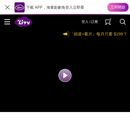
下載 APP，海量影劇免登入立即看
登入 / 註冊
「頻道+看片」每月只要 $199？