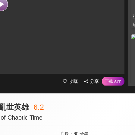
收藏
分享
亂世英雄
6.2
of Chaotic Time
片長：
90 分鐘