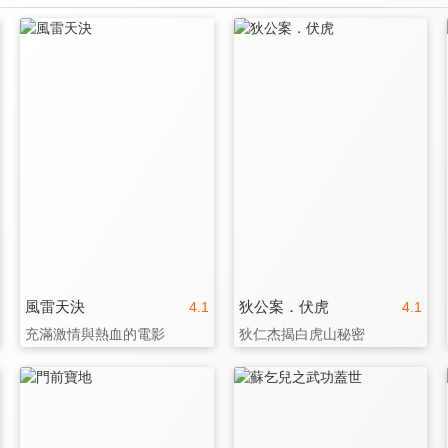
風雷天決
狄公案．伏虎
4.1
4.1
充滿激情與熱血的電影
狄仁杰揭白虎山秘密