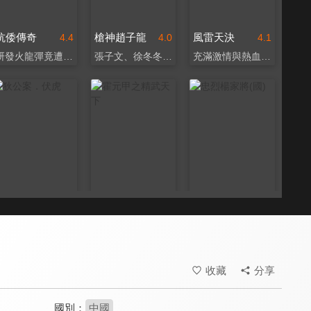
抗倭傳奇
槍神趙子龍
風雷天決
4.4
4.0
4.1
研發火龍彈竟遭滅門
張子文、徐冬冬聯合演出
充滿激情與熱血的電影
狄公案．伏虎
霍元甲之精武天下
忠烈楊家將(國)
4.1
6.9
8.1
狄仁杰揭白虎山秘密
熱血沸騰中日武術對決
周渝民首度演出古裝劇
收藏
分享
國別：
中國