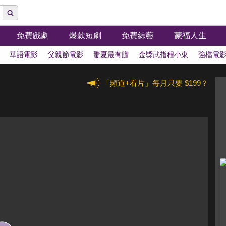
免費戲劇
爆款短劇
免費綜藝
蒙福人生
華語電影
父親節電影
驚夏最有膽
金獎武指程小東
強檔電
「頻道+看片」每月只要 $199？