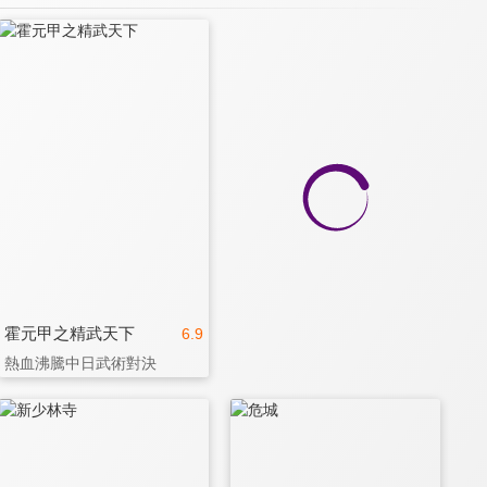
霍元甲之精武天下
6.9
熱血沸騰中日武術對決