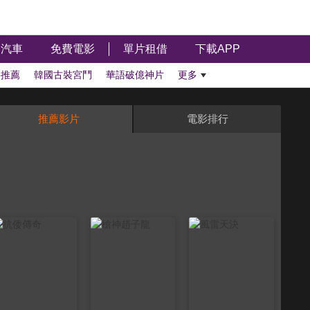
汽車
免費電影
單片租借
下載APP
影推薦
韓國古裝宮鬥
華語破億神片
更多
推薦影片
電影排行