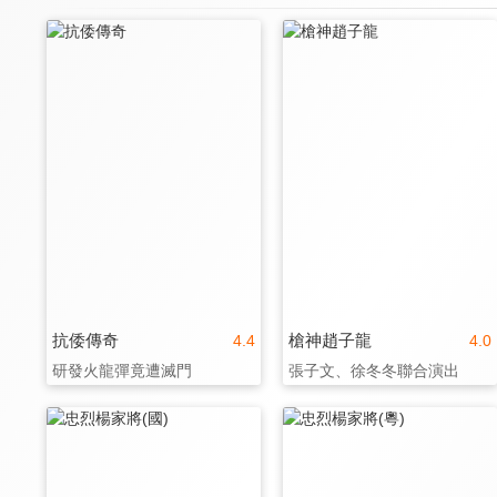
抗倭傳奇
槍神趙子龍
4.4
4.0
研發火龍彈竟遭滅門
張子文、徐冬冬聯合演出