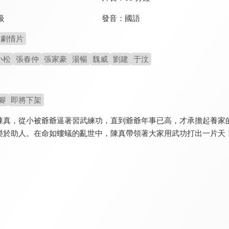
發音：
國語
級
劇情片
小松
張春仲
張家豪
湯暢
魏威
劉建
于汶
腳
即將下架
陳真，從小被爺爺逼著習武練功，直到爺爺年事已高，才承擔起養家
樂於助人。在命如螻蟻的亂世中，陳真帶領著大家用武功打出一片天