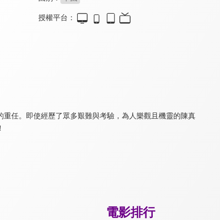
授權平台：
忠烈楊家將(粵)
門前寶地
蘇乞兒之武功蓋世
8.1
6.6
4.8
8大巨星打造磅礡史詩
武俠名導徐浩峰最新作品
《長津湖》許明虎主演
的重任。即使經歷了眾多艱難與考驗，為人樂觀且機靈的陳真
！
新少林寺
危城
南北少林
7.8
8.2
7.6
少林寺正式授權支援拍攝
暗喻香港政局武打鉅片
鮮肉李連杰扮女裝搞笑
電影排行