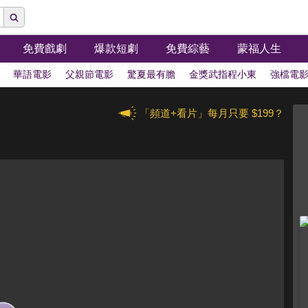
免費戲劇
爆款短劇
免費綜藝
蒙福人生
華語電影
父親節電影
驚夏最有膽
金獎武指程小東
強檔電
「頻道+看片」每月只要 $199？