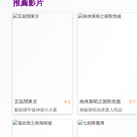
推薦影片
五鼠鬧東京
南俠展昭之困獸危籠
4.1
5.7
貓鼠聯手破神祕大火案
御貓展昭為查案入死囚