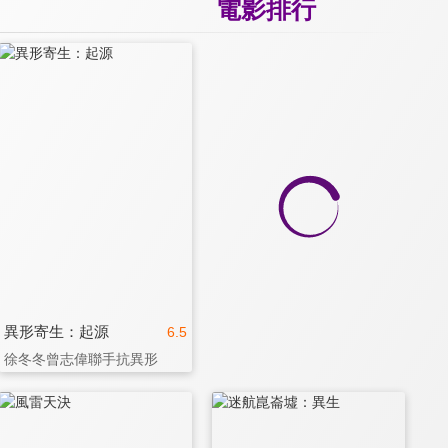
電影排行
異形寄生：起源
6.5
徐冬冬曾志偉聯手抗異形