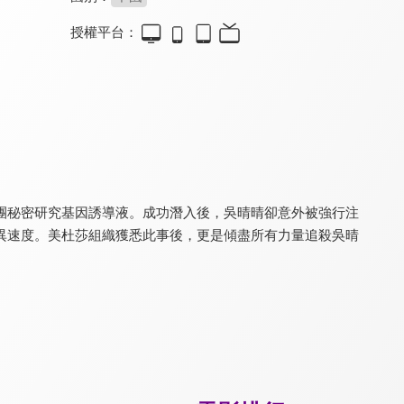
授權平台：
七劍降魔傳
槍神趙子龍
地球戰疫
4.0
4.0
4.5
《大明風華》岑明主演
張子文、徐冬冬聯合演出
驚悚科幻末日預言
團秘密研究基因誘導液。成功潛入後，吳晴晴卻意外被強行注
異速度。美杜莎組織獲悉此事後，更是傾盡所有力量追殺吳晴
風雷天決
迷航崑崙墟：異生
異獸戰場
4.1
5.8
5.5
充滿激情與熱血的電影
中國神話 X 異星文明
城市大戰一觸即發！