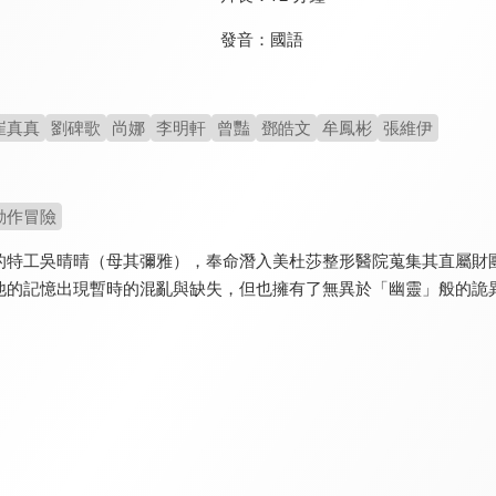
發音：
國語
崔真真
劉碑歌
尚娜
李明軒
曾豔
鄧皓文
牟鳳彬
張維伊
動作冒險
的特工吳晴晴（母其彌雅），奉命潛入美杜莎整形醫院蒐集其直屬財
他的記憶出現暫時的混亂與缺失，但也擁有了無異於「幽靈」般的詭