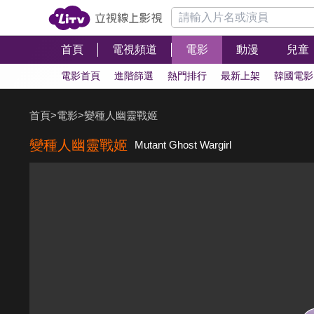
首頁
電視頻道
電影
動漫
兒童
電影首頁
進階篩選
熱門排行
最新上架
韓國電影
首頁
>
電影
>
變種人幽靈戰姬
變種人幽靈戰姬
Mutant Ghost Wargirl