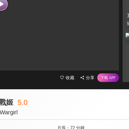
收藏
分享
戰姬
5.0
Wargirl
片長：
72 分鐘