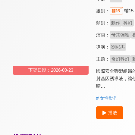
級別：
輔15
類別：
動作
科幻
演員：
母其彌雅
導演：
劉彬杰
主題：
奇幻科幻
下架日期：2026-09-23
國際安全聯盟組織
射基因誘導液，讓
晴…
# 女性動作
播放