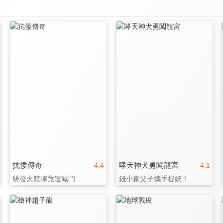
抗倭傳奇
哮天神犬勇闖龍宮
4.4
4.1
研發火龍彈竟遭滅門
錢小豪父子攜手捉妖！