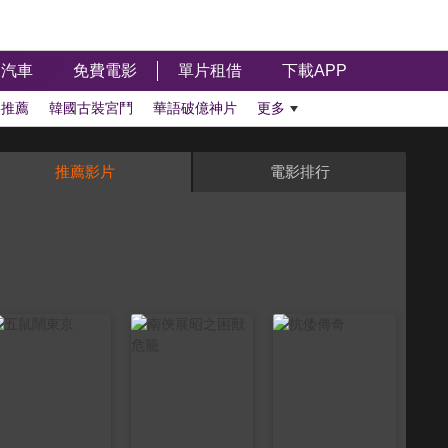
汽車
免費電影
單片租借
下載APP
影推薦
韓國古裝宮鬥
華語破億神片
更多
推薦影片
電影排行