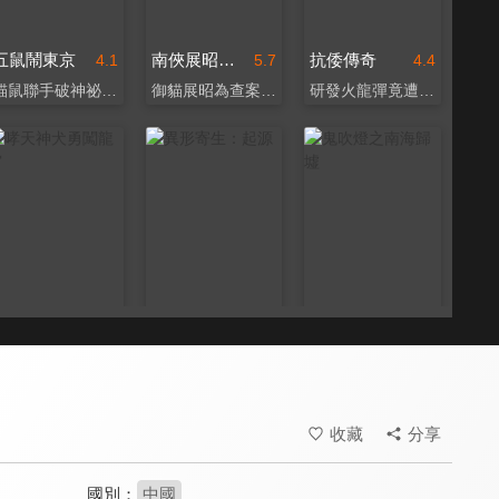
五鼠鬧東京
南俠展昭之困獸危籠
抗倭傳奇
4.1
5.7
4.4
貓鼠聯手破神祕大火案
御貓展昭為查案入死囚
研發火龍彈竟遭滅門
哮天神犬勇闖龍宮
異形寄生：起源
鬼吹燈之南海歸墟
4.1
6.5
5.6
錢小豪父子攜手捉妖！
徐冬冬曾志偉聯手抗異形
《拆彈專家》王紫逸主演
收藏
分享
國別：
中國