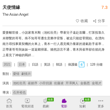
天使情緣
7.3
The Asian Angel
收藏
分享
愛妻離世後，小說家青木剛（池松壯亮）帶著兒子遠赴首爾，打算投靠久
未聯繫的哥哥。殊不知哥哥遭生意夥伴背叛，被迫只能從零開始。在漂向
南方尋找事業契機的火車上，青木一行人遇見獨力養家的過氣歌手崔率，
正帶著哥哥與妹妹一道返鄉掃墓。雖然語言不通，青木與崔率卻在彼此身
上看見了神秘的羈絆…
2021
日本
日語
英語
韓語
保護級
128 分鐘
類別：
愛情
劇情片
演員：
池松壯亮
崔嬉序
小田切讓
佐藤凌
芹澤興人
金藝恩
金珉才
導演：
石井裕也
# 公路電影
首頁
電視頻道
戲劇
電影
短劇
更多