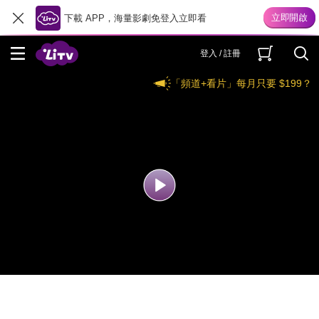
下載 APP，海量影劇免登入立即看
登入 / 註冊
「頻道+看片」每月只要 $199？