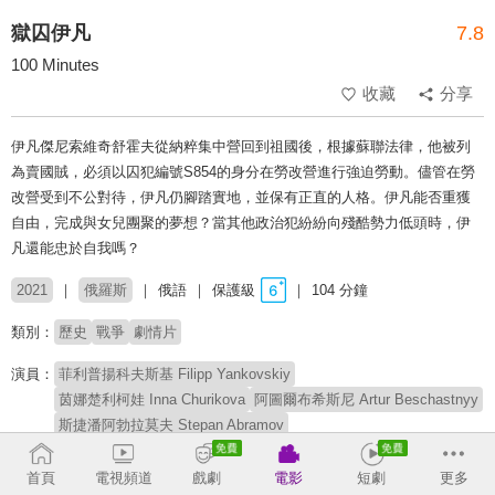
獄囚伊凡
7.8
100 Minutes
收藏
分享
伊凡傑尼索維奇舒霍夫從納粹集中營回到祖國後，根據蘇聯法律，他被列
為賣國賊，必須以囚犯編號S854的身分在勞改營進行強迫勞動。儘管在勞
改營受到不公對待，伊凡仍腳踏實地，並保有正直的人格。伊凡能否重獲
自由，完成與女兒團聚的夢想？當其他政治犯紛紛向殘酷勢力低頭時，伊
凡還能忠於自我嗎？
2021
俄羅斯
俄語
保護級
104 分鐘
類別：
歷史
戰爭
劇情片
演員：
菲利普揚科夫斯基 Filipp Yankovskiy
茵娜楚利柯娃 Inna Churikova
阿圖爾布希斯尼 Artur Beschastnyy
斯捷潘阿勃拉莫夫 Stepan Abramov
丹尼斯卡拉斯歐夫 Denis Karasyov
弗拉基米爾耶若明 Vladimir Eryomin
伊格薩瓦金 Igor Savochkin
首頁
電視頻道
戲劇
電影
短劇
更多