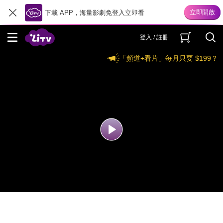
下載 APP，海量影劇免登入立即看
登入 / 註冊
「頻道+看片」每月只要 $199？