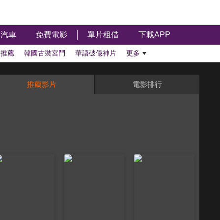
汽車
免費電影
單片租借
下載APP
影推薦
韓國古裝宮鬥
華語破億神片
更多
推薦影片
電影排行