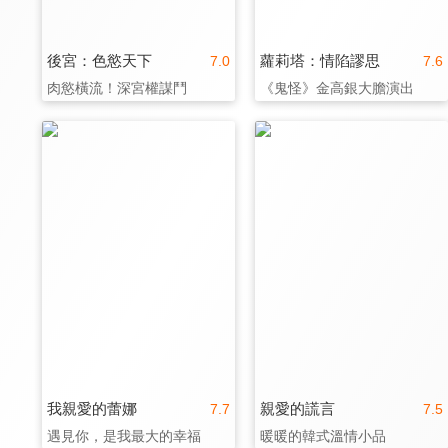
後宮：色慾天下
蘿莉塔：情陷謬思
7.0
7.6
肉慾橫流！深宮權謀鬥
《鬼怪》金高銀大膽演出
我親愛的蕾娜
親愛的謊言
7.7
7.5
遇見你，是我最大的幸福
暖暖的韓式溫情小品