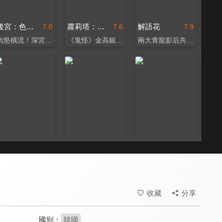
後宮：色慾天下
蘿莉塔：情陷謬思
解語花
7.0
7.6
7.9
肉慾橫流！深宮權謀鬥
《鬼怪》金高銀大膽演出
兩大青龍影后共同飆戲
香草
海邊的暴雪
我親愛的蕾娜
7.6
7.9
7.7
最純粹的動人愛戀
韓韶禧大談女女戀
遇見你，是我最大的幸福
收藏
分享
國別：
韓國