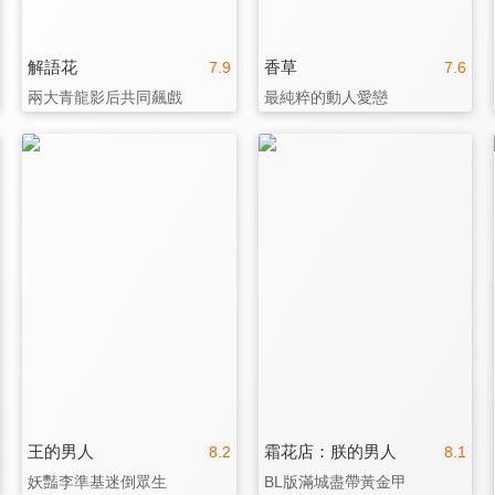
解語花
香草
7.9
7.6
兩大青龍影后共同飆戲
最純粹的動人愛戀
王的男人
霜花店：朕的男人
8.2
8.1
妖豔李準基迷倒眾生
BL版滿城盡帶黃金甲