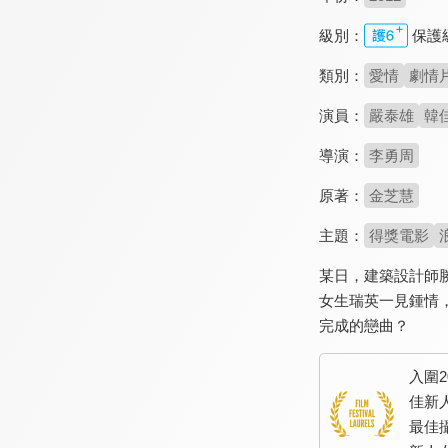
級別：
保護
類別：
愛情
劇情
演員：
嚴泰雄
韓
導演：
李勇周
原著：
金芝慧
主題：
得獎電影
某日，建築設計師
女生瑞英一見鍾情
完成的戀曲？
入圍
佳新
最佳