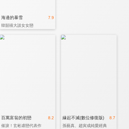
海邊的暴雪
7.9
韓韶禧大談女女戀
百萬富翁的初戀
緣起不滅(數位修復版)
8.2
8.7
催淚！玄彬虐戀代表作
孫藝真、趙寅成純愛經典