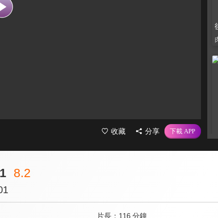
收藏
分享
1
8.2
01
片長：
116 分鐘