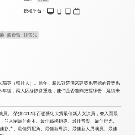
授權平台：
親愛的謊言
王的男人
霜花店：朕的男人
7.5
8.2
8.1
榮
趙賢哲
韓雪兒
暖暖的韓式溫情小品
妖豔李準基迷倒眾生
BL版滿城盡帶黃金甲
人瑞英（韓佳人）。當年，勝民對這個來建築系旁聽的音樂系
多年後，兩人因緣際會重逢，他們是否能夠把握緣份，延續未
百萬富翁的初戀
緣起不滅(數位修復版)
賽柏格之戀
8.2
8.7
8.0
演員。 榮獲2012年百想藝術大賞最佳新人女演員，並入圍最
催淚！玄彬虐戀代表作
孫藝真、趙寅成純愛經典
朴贊郁浪漫奇想之作
氣獎，並入圍最佳劇本、最佳藝術指導、最佳音樂、最佳燈光、
圍最佳影片、最佳男配角、最佳新導演、最佳新人男演員、最佳