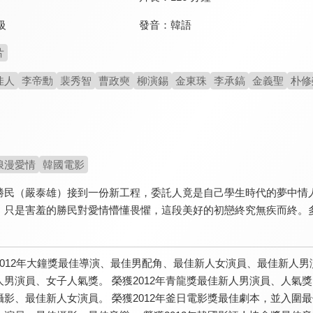
發音：
韓語
級
片
佳人
李帝勳
裴秀智
曹政奭
柳演錫
金東珠
李承鎬
金義聖
朴修
浪漫愛情
韓國電影
勝民（嚴泰雄）接到一份新工程，委託人竟是自己學生時代的夢中情
，只是害羞的勝民對愛情懵懂畏懼，這段美好的初戀終究無疾而終。
2012年大鐘獎最佳導演、最佳男配角、最佳新人女演員、最佳新人男
人男演員、女子人氣獎。 榮獲2012年青龍獎最佳新人男演員、人
攝影、最佳新人女演員。 榮獲2012年釜日電影獎最佳劇本，並入