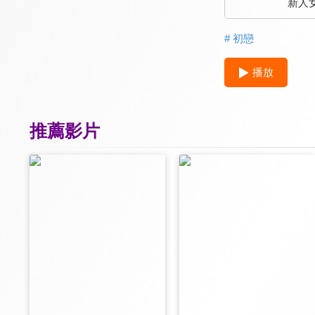
新人
# 初戀
播放
推薦影片