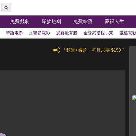
免費戲劇
爆款短劇
免費綜藝
蒙福人生
華語電影
父親節電影
驚夏最有膽
金獎武指程小東
強檔電
「頻道+看片」每月只要 $199？