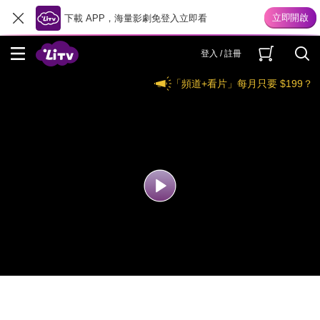
下載 APP，海量影劇免登入立即看
登入 / 註冊
「頻道+看片」每月只要 $199？