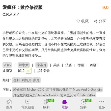
愛瘋狂：數位修復版
9.0
C.R.A.Z.Y.
收藏
分享
排行老四的查克，生在魁北克的傳統家庭裡。在聖誕節誕生的他，一直被
父母視為上天所恩賜的特別禮物，尤其是表面嚴厲、心中卻對他疼愛有加
的父親。因為這份強烈的愛，使他不得不在成長的路上埋藏自我，好使自
已看來更符合父親的期望。只是當街坊間盛傳查克其實喜歡同性時，查克
的父親對此非常難以接受…
2005
加拿大
摩洛哥
英語
法語
德語
西語
波蘭語
輔12
127 分鐘
類別：
喜劇
劇情片
家庭
演員：
米修寇特 Michel Côté
馬可安德烈哥羅丁 Marc-André Grondin
丹妮拉寶拉克思 Danielle Proulx
艾米里瓦利 Émile Vallée
派瑞爾盧克比倫特 Pierre-Luc Brillant
瑪麗歐沃爾夫 Mariloup Wolfe
法蘭西斯杜查米 Francis Ducharme
首頁
電視頻道
戲劇
電影
短劇
更多