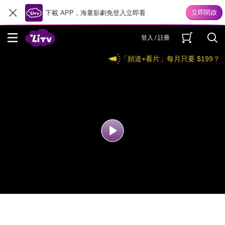
下載 APP，海量影劇免登入立即看
登入 / 註冊
「頻道+看片」每月只要 $199？