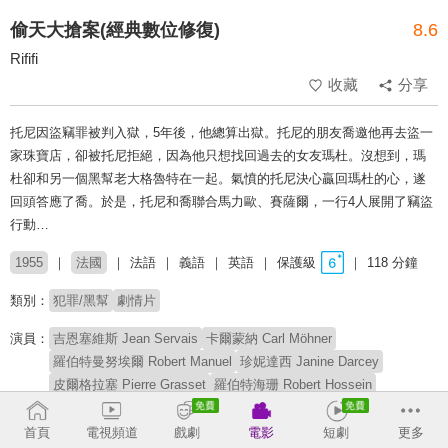
偷天大搶案(經典數位修復)
8.6
Rififi
收藏
分享
托尼因盜竊罪被判入獄，5年後，他總算出獄。托尼的朋友喬邀他再去盜一
家珠寶店，卻被托尼拒絕，因為他只想找回過去的女友瑪杜。沒想到，瑪
杜卻和另一個黑幫老大格魯特在一起。氣憤的托尼決心贏回瑪杜的心，遂
回頭答應了喬。於是，托尼和喬聯合馬力歐、賽薩爾，一行4人展開了竊盜
行動…
1955
法國
法語
義語
英語
保護級
118 分鐘
類別：
犯罪/黑幫
劇情片
演員：
吉恩塞維斯 Jean Servais
卡爾蒙納 Carl Möhner
羅伯特曼努埃爾 Robert Manuel
珍妮達西 Janine Darcey
皮爾格拉塞 Pierre Grasset
羅伯特海珊 Robert Hossein
馬歇爾盧波維奇 Marcel Lupovici
瑪加麗諾爾 Magali Noël
瑪麗薩本特 Marie Sabouret
克勞德西爾萬 Claude Sylvain
首頁
電視頻道
戲劇
電影
短劇
更多