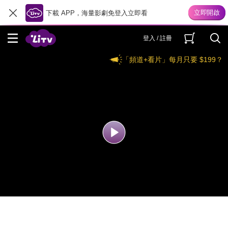
下載 APP，海量影劇免登入立即看
登入 / 註冊
「頻道+看片」每月只要 $199？