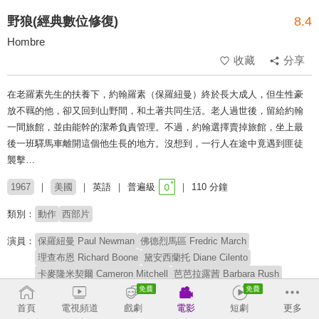
野狼(經典數位修復)
8.4
Hombre
收藏
分享
在老羅素先生的扶養下，約翰羅素（保羅紐曼）終於長大成人，但生性豪
放不羈的他，卻又回到山野間，和土著共同生活。老人過世後，留給約翰
一間旅館，並由能幹的潔希負責管理。不過，約翰選擇賣掉旅館，坐上最
後一班驛馬車離開這個他生長的地方。沒想到，一行人在途中竟遇到匪徒
襲擊…
1967
美國
英語
普遍級
110 分鐘
類別：
動作
西部片
演員：
保羅紐曼 Paul Newman
佛德烈馬區 Fredric March
理查布恩 Richard Boone
黛安西蘭托 Diane Cilento
卡麥隆米契爾 Cameron Mitchell
芭芭拉露茜 Barbara Rush
彼得拉澤 Peter Lazer
瑪格麗特伯萊 Margaret Blye
馬丁鮑爾薩姆 Martin Balsam
斯基普沃德 Skip Ward
首頁
電視頻道
戲劇
電影
短劇
更多