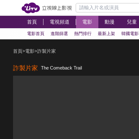
首頁
電視頻道
電影
動漫
兒童
電影首頁
進階篩選
熱門排行
最新上架
韓國電影
首頁
>
電影
>
詐製片家
詐製片家
The Comeback Trail