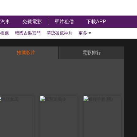
汽車
免費電影
單片租借
下載APP
影推薦
韓國古裝宮鬥
華語破億神片
更多
推薦影片
電影排行