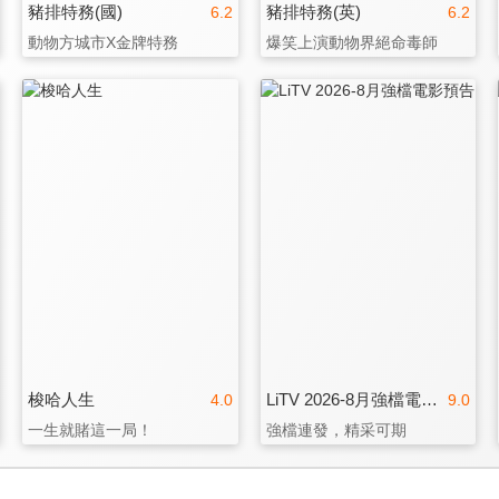
豬排特務(國)
豬排特務(英)
6.2
6.2
動物方城市X金牌特務
爆笑上演動物界絕命毒師
梭哈人生
LiTV 2026-8月強檔電影預告
4.0
9.0
一生就賭這一局！
強檔連發，精采可期