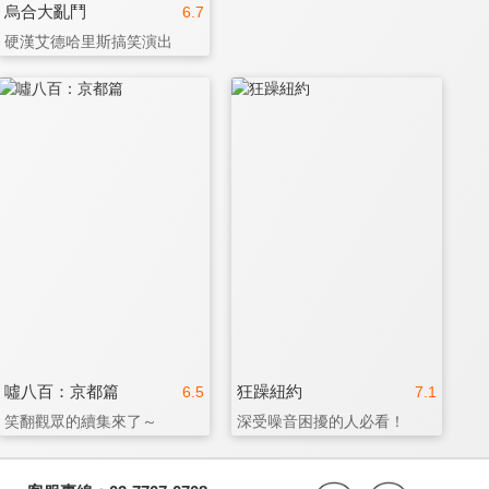
烏合大亂鬥
6.7
硬漢艾德哈里斯搞笑演出
噓八百：京都篇
狂躁紐約
6.5
7.1
笑翻觀眾的續集來了～
深受噪音困擾的人必看！