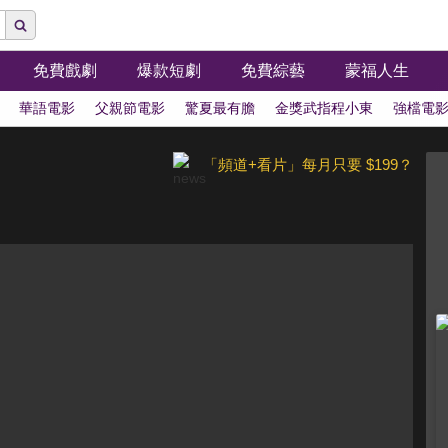
免費戲劇
爆款短劇
免費綜藝
蒙福人生
華語電影
父親節電影
驚夏最有膽
金獎武指程小東
強檔電
「頻道+看片」每月只要 $199？