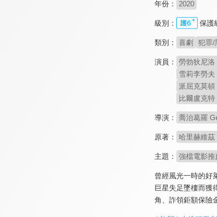
年份：
2020
級別：
保護
類別：
喜劇
犯罪/
演員：
勞勃狄尼洛 Ro
雪莉李勞夫 She
派屈克莫頓 Pa
比爾盧克特 Bil
導演：
喬治葛羅 Geo
原著：
哈里赫維茲 Ha
主題：
強檔電影推
曾經風光一時的好
巨星失足墜樓而獲
角、詐領鉅額保險