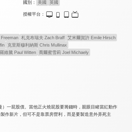
國別：
美國
英國
授權平台：
愛上費加洛
梭哈人生
LiTV 2026-8月強檔電影預告
7.5
4.0
9.0
Freeman
札克布瑞夫 Zach Braff
艾米爾賀許 Emile Hirsch
勇敢追夢、找到自我！
一生就賭這一局！
強檔連發，精采可期
in
克里斯穆利納斯 Chris Mullinax
羅維騰 Paul Witten
喬爾蜜雪莉 Joel Michaely
噓八百：京都篇
狂躁紐約
熱情如火(全新數位修復)
6.5
7.1
8.9
曼）一屁股債。當他正火燒屁股要籌錢時，親眼目睹當紅動作
笑翻觀眾的續集來了～
深受噪音困擾的人必看！
男扮女裝逗趣喜劇極品
始製作新片，但可不是靠票房營利，而是要製造意外弄死主