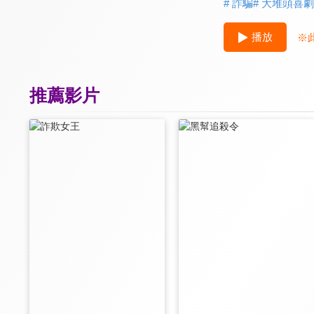
# 詐騙
# 大堆頭喜劇
播放
※
推薦影片