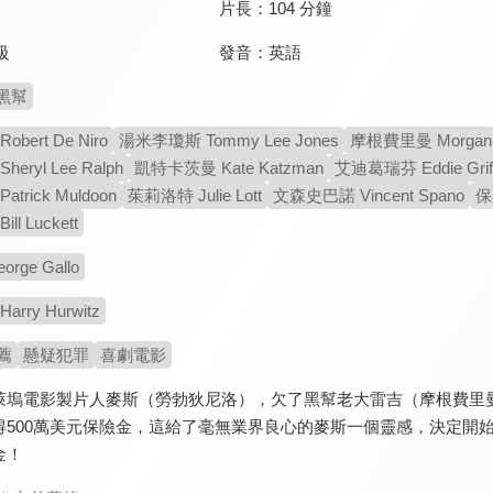
片長：
104 分鐘
發音：
英語
級
黑幫
bert De Niro
湯米李瓊斯 Tommy Lee Jones
摩根費里曼 Morgan 
ryl Lee Ralph
凱特卡茨曼 Kate Katzman
艾迪葛瑞芬 Eddie Griff
trick Muldoon
茱莉洛特 Julie Lott
文森史巴諾 Vincent Spano
保
l Luckett
rge Gallo
rry Hurwitz
薦
懸疑犯罪
喜劇電影
萊塢電影製片人麥斯（勞勃狄尼洛），欠了黑幫老大雷吉（摩根費里
得500萬美元保險金，這給了毫無業界良心的麥斯一個靈感，決定開
金！