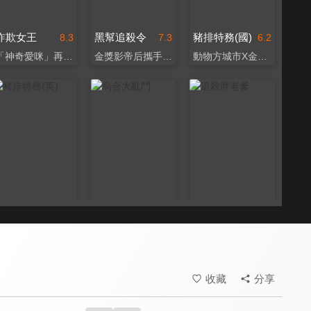
詐欺女王
黑幫追殺令
豬排特務(國)
8.3
7.3
6.2
「神奇愛咪」再展心機
金獎影帝后攜手搞大的！
動物方城市X金牌特務
豬排特務(英)
烏合大亂鬥
追殺胖老爹
6.2
6.7
8.0
爆笑上演動物界絕命毒師
硬漢艾德哈里斯搞笑演出
誰說聖誕電影不能這樣拍
收藏
分享