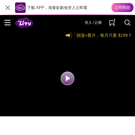
下載 APP，海量影劇免登入立即看
登入 / 註冊
「頻道+看片」每月只要 $199？