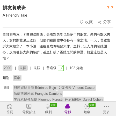
損友養成班
7.7
A Friendly Tale
收藏
分享
蕾雅和馬克，卡琳和法蘭西，是兩對夫妻也是多年的朋友。男的有點大男
人，女的則愛說三道四，但他們在團體中都各有一席之地。一天，蕾雅告
訴大家她寫了一本小說，隨後更成為暢銷大作。豈料，沒人真的替她開
心，反而引起大家的嫉妒，甚至打破了團體之間的和諧。難道這就是人
性？
2020
法國
法語
普遍級
102 分鐘
類別：
喜劇
演員：
貝芮妮絲貝喬 Bérénice Bejo
文森卡索 Vincent Cassel
法蘭西戴米恩 François Damiens
芙蘿杭絲佛黑提 Florence Foresti
丹尼爾柯恩 Daniel Cohen
法蘭西斯艾瑞克戈登 François-Eric Gendron
康斯坦絲拉貝 Constance Labbé
卡羅琳佩特 Caroline Piette
首頁
電視頻道
戲劇
電影
短劇
更多