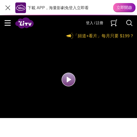
下載 APP，海量影劇免登入立即看
登入 / 註冊
「頻道+看片」每月只要 $199？