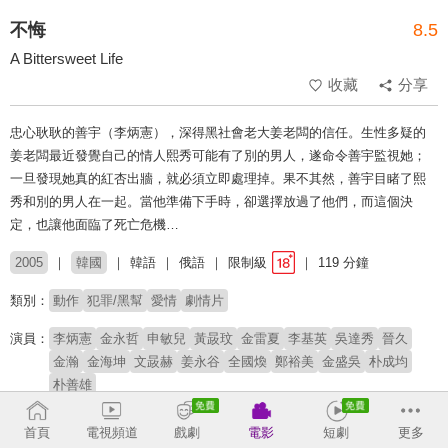
不悔
8.5
A Bittersweet Life
收藏
分享
忠心耿耿的善宇（李炳憲），深得黑社會老大姜老闆的信任。生性多疑的
姜老闆最近發覺自己的情人熙秀可能有了別的男人，遂命令善宇監視她；
一旦發現她真的紅杏出牆，就必須立即處理掉。果不其然，善宇目睹了熙
秀和別的男人在一起。當他準備下手時，卻選擇放過了他們，而這個決
定，也讓他面臨了死亡危機…
2005
韓國
韓語
俄語
限制級
119 分鐘
類別：
動作
犯罪/黑幫
愛情
劇情片
演員：
李炳憲
金永哲
申敏兒
黃晸玟
金雷夏
李基英
吳達秀
晉久
金瀚
金海坤
文晸赫
姜永谷
全國煥
鄭裕美
金盛吳
朴成均
朴善雄
導演：
金知雲
首頁
電視頻道
戲劇
電影
短劇
更多