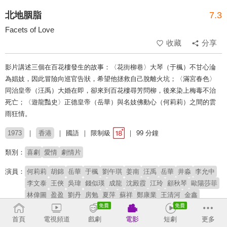
北地胭脂
7.3
Facets of Love
收藏
分享
影片講述三個在百花樓發生的故事：〈花街柳巷〉大琴（于楓）不甘心淪
為娼妓，因此冒險向巡官告狀，希望他拯救自己脫離火坑；〈滿宮春色〉
同治皇帝（汪禹）大婚在即，卻來到百花樓尋芳問柳，後來染上梅毒不治
死亡；〈遊龍豔史〉正德皇帝（岳華）與名妓佛動心（何莉莉）之間的雲
雨狂情。
1973
香港
國語
限制級
99 分鐘
類別：
喜劇
愛情
劇情片
演員：
何莉莉
胡錦
岳華
于楓
劉午琪
姜南
汪禹
岳華
井淼
李允中
李文泰
王俠
吳瑋
錢似瑛
成龍
沈殿霞
江玲
顧秋琴
歐陽莎菲
林偉圖
盈盈
劉丹
房勉
夏萍
蘇祥
鄭康業
王清河
金鑫
導演：
李翰祥
首頁
電視頻道
戲劇
電影
短劇
更多