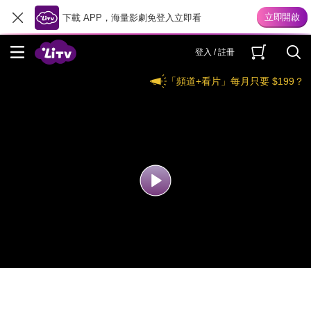
下載 APP，海量影劇免登入立即看
登入 / 註冊
「頻道+看片」每月只要 $199？