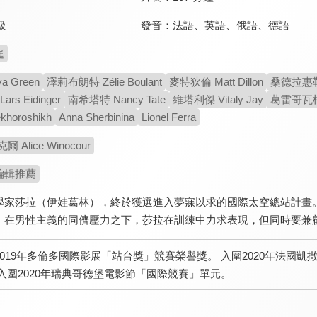
發音：
法語
、
英語
、
俄語
、
德語
級
庭
 Green
澤莉布朗特 Zélie Boulant
麥特狄倫 Matt Dillon
桑德拉惠勒 S
s Eidinger
南希塔特 Nancy Tate
維塔利傑 Vitaly Jay
葛雷哥瓦柯林 
ekhoroshikh
Anna Sherbinina
Lionel Ferra
Alice Winocour
編輯推薦
學家莎拉（伊娃葛林），終於獲選進入夢寐以求的國際太空總站計畫
。在男性主義的同儕壓力之下，莎拉在訓練中力求表現，但同時要兼
2019年多倫多國際影展「站台獎」競賽榮譽獎。 入圍2020年法國凱
 入圍2020年瑞典哥德堡電影節「國際競賽」單元。