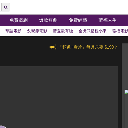
免費戲劇
爆款短劇
免費綜藝
蒙福人生
華語電影
父親節電影
驚夏最有膽
金獎武指程小東
強檔電
「頻道+看片」每月只要 $199？