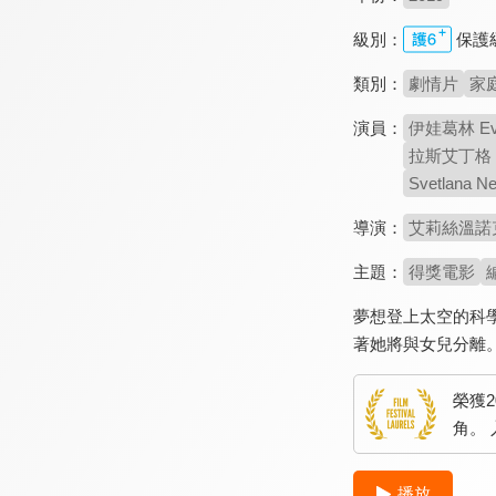
級別：
保護
類別：
劇情片
家
演員：
伊娃葛林 Eva
拉斯艾丁格 Lar
Svetlana N
導演：
艾莉絲溫諾克爾 
主題：
得獎電影
夢想登上太空的科
著她將與女兒分離
榮獲
角。
播放