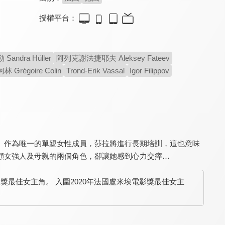
授權平台：
黑金叛徒
不愛鋼琴師
死神二十來敲門
7.7
8.0
8.1
andra Hüller
阿列克謝法捷耶夫 Aleksey Fateev
黑幫老大轉為汙點證人
不完美家庭即將掀起風暴
獻給為蘇丹犧牲的鬥士們
Grégoire Colin
Trond-Erik Vassal
Igor Filippov
。作為唯一的單親女性成員，莎拉將進行長期培訓，這也意味
顧女強人及母親的兩個角色，卻讓她感到心力交瘁…
關於她的二三事
天晴有時
忌妒的藍圖
6.9
7.7
8.4
撒獎最佳女主角。 入圍2020年法國盧米埃電影獎最佳女主
伊莎貝雨蓓撐起全場
魔幻呈現荒誕的社會現況
一場忌妒帶來的驚滔駭浪