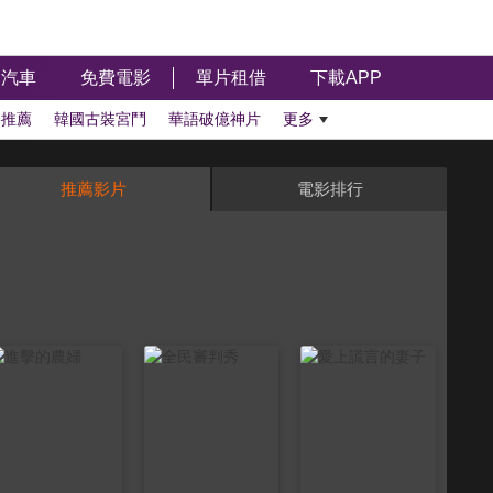
汽車
免費電影
單片租借
下載APP
影推薦
韓國古裝宮鬥
華語破億神片
更多
推薦影片
電影排行