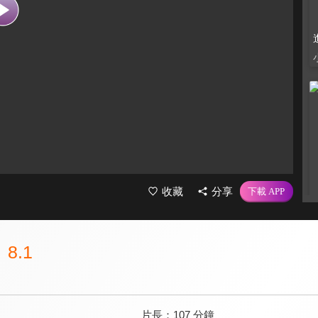
收藏
分享
8.1
片長：
107 分鐘