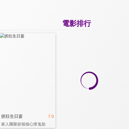
電影排行
抓狂生日宴
7.0
家人團聚卻個個心懷鬼胎