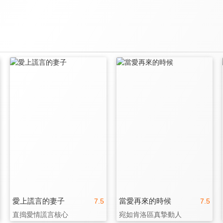
愛上謊言的妻子
當愛再來的時候
7.5
7.5
直搗愛情謊言核心
宛如肯洛區真摯動人