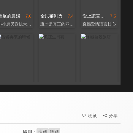
進擊的農婦
全民審判秀
愛上謊言的妻子
7.6
7.4
7.5
小小農民對抗大財團
誰才是真正的罪人？
直搗愛情謊言核心
當愛再來的時候
抓狂生日宴
終極自殺旅店
7.5
7.0
6.1
宛如肯洛區真摯動人
家人團聚卻個個心懷鬼胎
住進來，就別想活著離開
收藏
分享
國別：
法國
德國