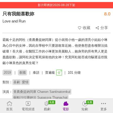
影片即將於2026-08-28下架
只有我能喜歡妳
8.0
Love and Run
收藏
分享
霸氣十足的阿杜（查農桑提納同庫）從小就視小他一歲的漂亮小姑姑小琳
為心目中的女神，因此在學校中只要誰敢靠近她，他便會想盡各種辦法搞
破壞！長大後，在醫院工作的小琳更加美麗動人，她身旁的所有男人更是
蠢蠢欲動，讓阿杜決定誓死保衛他的女神！究竟阿杜能否成功驅逐這些覬
覦小琳美色的臭男生呢？
2019
泰國
泰語
普遍級
101 分鐘
類別：
喜劇
愛情
演員：
查農桑提納同庫 Chanon Santinatornkul
蘇帕沙拉珊納洽 Supassra Thanachat
功博占乍倫 Gornpop Janjaroen
Rassameekae Fahgeulon
首頁
電視頻道
戲劇
電影
短劇
更多
Palapol Polkongseng
Pongtiwat Tangwancharoen