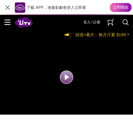
下載 APP，海量影劇免登入立即看
登入 / 註冊
「頻道+看片」每月只要 $199？