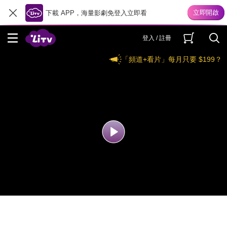
下載 APP，海量影劇免登入立即看
登入 / 註冊
「頻道+看片」每月只要 $199？