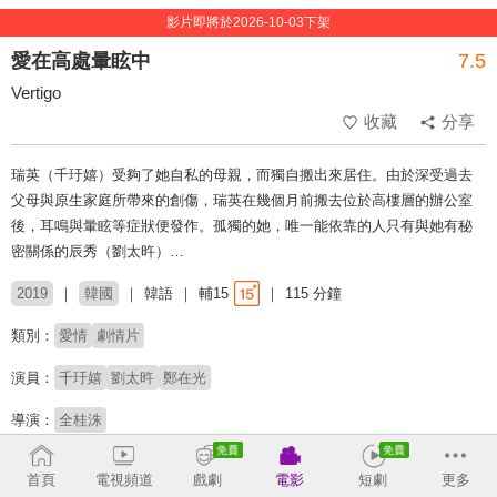
影片即將於2026-10-03下架
愛在高處暈眩中
7.5
Vertigo
收藏
分享
瑞英（千玗嬉）受夠了她自私的母親，而獨自搬出來居住。由於深受過去
父母與原生家庭所帶來的創傷，瑞英在幾個月前搬去位於高樓層的辦公室
後，耳鳴與暈眩等症狀便發作。孤獨的她，唯一能依靠的人只有與她有秘
密關係的辰秀（劉太旿）…
2019
韓國
韓語
輔15
115 分鐘
類別：
愛情
劇情片
演員：
千玗嬉
劉太旿
鄭在光
導演：
全桂洙
# 職場鬥爭
首頁
電視頻道
戲劇
電影
短劇
更多