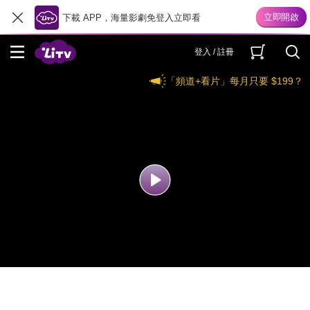
下載 APP，海量影劇免登入立即看
登入 / 註冊
「頻道+看片」每月只要 $199？