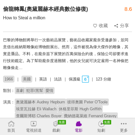
偷龍轉鳳(奧黛麗赫本經典數位修復)
8.6
How to Steal a million
收藏
分享
巴黎的博物館將舉行一次藝術品展覽，藝術品收藏家龐奈受邀參加，並同
意借出維納斯雕像給博物館展出。然而，這件被視為偉大傑作的雕像，其
實是贗品。不料，在龐奈簽下展覽的百萬保險合約後，保險公司卻要求進
行技術鑑定。為了幫助龐奈度過難關，他的女兒妮可決定雇用一名神偷把
雕像偷走…
1966
美國
英語
法語
保護級
123 分鐘
類別：
喜劇
犯罪/黑幫
愛情
演員：
奧黛麗赫本 Audrey Hepburn
彼得奧圖 Peter O'Toole
埃里瓦拉赫 Eli Wallach
休格里菲斯 Hugh Griffith
查爾斯博耶 Charles Boyer
費納德葛萊維 Fernand Gravey
馬塞爾達里奧 Marcel Dalio
雅克馬林 Jacques Marin
羅傑特弗維耶 Roger Tréville
艾德華馬林 Edward Malin
首頁
電視頻道
戲劇
電影
短劇
更多