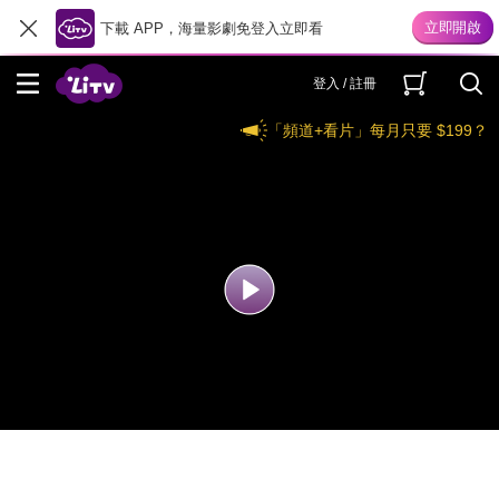
下載 APP，海量影劇免登入立即看
登入 / 註冊
「頻道+看片」每月只要 $199？