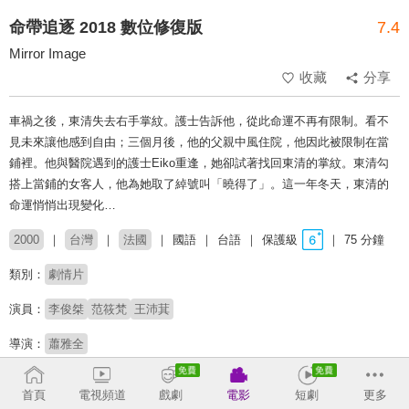
命帶追逐 2018 數位修復版
7.4
Mirror Image
收藏
分享
車禍之後，東清失去右手掌紋。護士告訴他，從此命運不再有限制。看不
見未來讓他感到自由；三個月後，他的父親中風住院，他因此被限制在當
鋪裡。他與醫院遇到的護士Eiko重逢，她卻試著找回東清的掌紋。東清勾
搭上當鋪的女客人，他為她取了綽號叫「曉得了」。這一年冬天，東清的
命運悄悄出現變化…
2000
台灣
法國
國語
台語
保護級
75 分鐘
類別：
劇情片
演員：
李俊桀
范筱梵
王沛萁
導演：
蕭雅全
榮獲2000年台北電影獎商業類年度最佳影片、商業類年度
首頁
電視頻道
戲劇
電影
短劇
更多