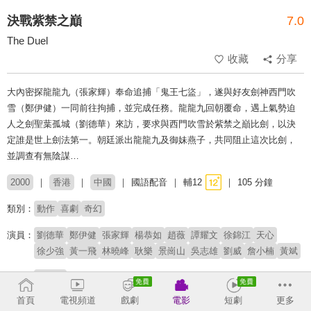
決戰紫禁之巔
7.0
The Duel
收藏
分享
大內密探龍龍九（張家輝）奉命追捕「鬼王七盜」，遂與好友劍神西門吹
雪（鄭伊健）一同前往拘捕，並完成任務。龍龍九回朝覆命，遇上氣勢迫
人之劍聖葉孤城（劉德華）來訪，要求與西門吹雪於紫禁之巔比劍，以決
定誰是世上劍法第一。朝廷派出龍龍九及御妹燕子，共同阻止這次比劍，
並調查有無陰謀…
2000
香港
中國
國語配音
輔12
105 分鐘
類別：
動作
喜劇
奇幻
演員：
劉德華
鄭伊健
張家輝
楊恭如
趙薇
譚耀文
徐錦江
天心
徐少強
黃一飛
林曉峰
耿樂
景崗山
吳志雄
劉威
詹小楠
黃斌
導演：
劉偉強
首頁
電視頻道
戲劇
電影
短劇
更多
原著：
古龍