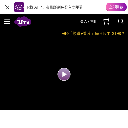
下載 APP，海量影劇免登入立即看
登入 / 註冊
「頻道+看片」每月只要 $199？