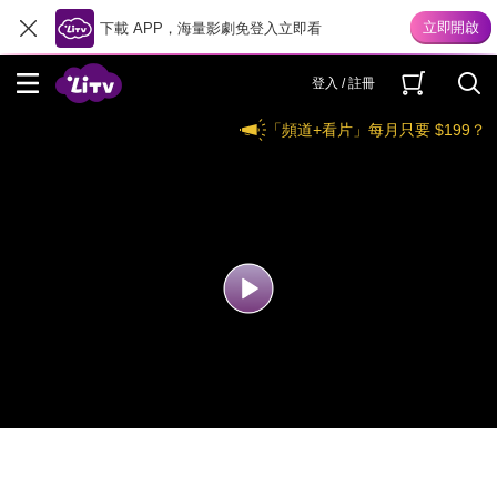
下載 APP，海量影劇免登入立即看
登入 / 註冊
「頻道+看片」每月只要 $199？