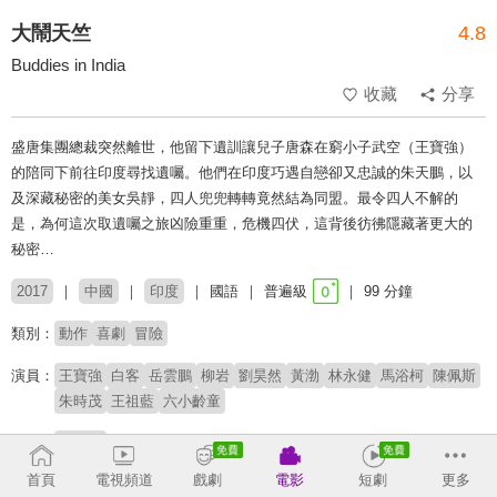
大鬧天竺
4.8
Buddies in India
收藏
分享
盛唐集團總裁突然離世，他留下遺訓讓兒子唐森在窮小子武空（王寶強）
的陪同下前往印度尋找遺囑。他們在印度巧遇自戀卻又忠誠的朱天鵬，以
及深藏秘密的美女吳靜，四人兜兜轉轉竟然結為同盟。最令四人不解的
是，為何這次取遺囑之旅凶險重重，危機四伏，這背後彷彿隱藏著更大的
秘密…
2017
中國
印度
國語
普遍級
99 分鐘
類別：
動作
喜劇
冒險
演員：
王寶強
白客
岳雲鵬
柳岩
劉昊然
黃渤
林永健
馬浴柯
陳佩斯
朱時茂
王祖藍
六小齡童
導演：
王寶強
首頁
電視頻道
戲劇
電影
短劇
更多
# 友情
# 盜墓尋寶
# 動作喜劇
# 西遊記