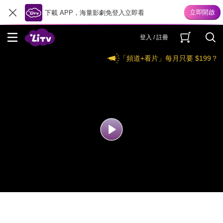
下載 APP，海量影劇免登入立即看
登入 / 註冊
「頻道+看片」每月只要 $199？