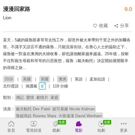
漫漫回家路
9.0
Lion
收藏
分享
某天，5歲的薩魯跟著哥哥去找工作，卻意外被火車帶到千里之外的加爾各
答。不識字又語言不通的薩魯，只能流落街頭。在善心人士的協助之下，
薩魯被一對遠在澳洲的夫婦收養，卻也讓他離家越來越遠。25年後，按耐
不住對親生母親和哥哥的日思夜想，薩魯（戴夫帕托）決定開始展開艱辛
的尋根之旅…
2016
美國
英國
澳洲
英語
孟加拉語
北印度語
保護級
119 分鐘
類別：
傳記
愛情
劇情片
家庭
演員：
戴夫帕托 Dev Patel
妮可基嫚 Nicole Kidman
魯妮瑪拉 Rooney Mara
大衛溫漢 David Wenham
桑尼帕瓦 Sunny Pawar
阿布舍克巴爾艾特 Abhishek Bharate
坦妮絲塔恰特潔 Tannishtha Chatterjee
首頁
電視頻道
戲劇
電影
短劇
更多