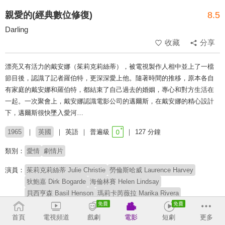
親愛的(經典數位修復)
8.5
Darling
收藏
分享
漂亮又有活力的戴安娜（茱莉克莉絲蒂），被電視製作人相中並上了一檔
節目後，認識了記者羅伯特，更深深愛上他。隨著時間的推移，原本各自
有家庭的戴安娜和羅伯特，都結束了自己過去的婚姻，專心和對方生活在
一起。一次聚會上，戴安娜認識電影公司的邁爾斯，在戴安娜的精心設計
下，邁爾斯很快墜入愛河…
1965
英國
英語
普遍級
127 分鐘
類別：
愛情
劇情片
演員：
茱莉克莉絲蒂 Julie Christie
勞倫斯哈威 Laurence Harvey
狄鮑嘉 Dirk Bogarde
海倫林賽 Helen Lindsay
貝西亨森 Basil Henson
瑪莉卡芮薇拉 Marika Rivera
卡羅帕爾穆奇 Carlo Palmucci
但丁波薩尼 Dante Posani
翁貝托拉霍 Umberto Raho
艾力克斯史考特 Alex Scott
首頁
電視頻道
戲劇
電影
短劇
更多