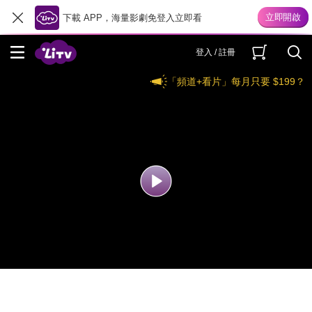
下載 APP，海量影劇免登入立即看
登入 / 註冊
「頻道+看片」每月只要 $199？