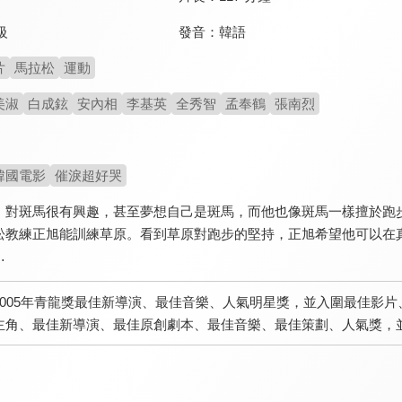
發音：
韓語
級
片
馬拉松
運動
美淑
白成鉉
安內相
李基英
全秀智
孟奉鶴
張南烈
韓國電影
催淚超好哭
，對斑馬很有興趣，甚至夢想自己是斑馬，而他也像斑馬一樣擅於跑
松教練正旭能訓練草原。看到草原對跑步的堅持，正旭希望他可以在
…
2005年青龍獎最佳新導演、最佳音樂、人氣明星獎，並入圍最佳影片
主角、最佳新導演、最佳原創劇本、最佳音樂、最佳策劃、人氣獎，