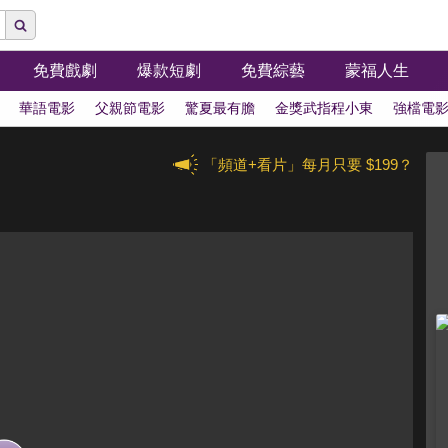
免費戲劇
爆款短劇
免費綜藝
蒙福人生
華語電影
父親節電影
驚夏最有膽
金獎武指程小東
強檔電
「頻道+看片」每月只要 $199？