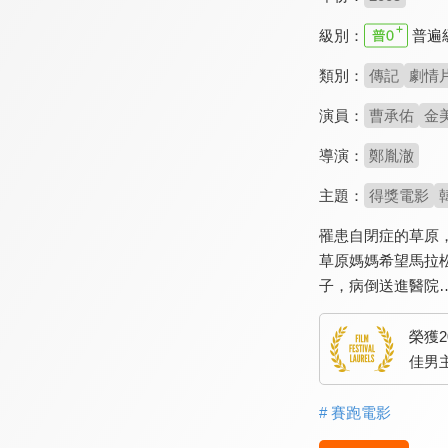
級別：
普遍
類別：
傳記
劇情
演員：
曹承佑
金
導演：
鄭胤澈
主題：
得獎電影
罹患自閉症的草原
草原媽媽希望馬拉
子，病倒送進醫院
榮獲
佳男
# 賽跑電影