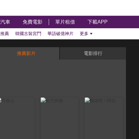
汽車
免費電影
單片租借
下載APP
影推薦
韓國古裝宮鬥
華語破億神片
更多
推薦影片
電影排行