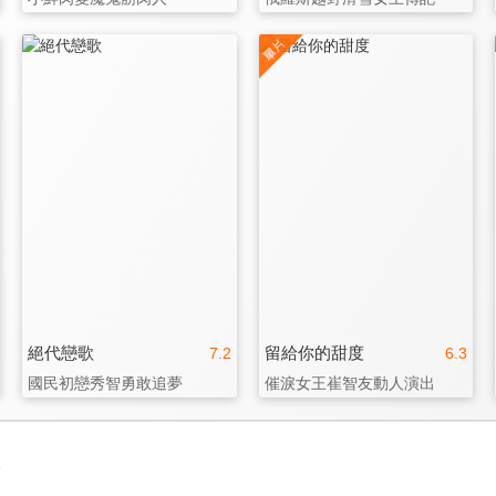
絕代戀歌
留給你的甜度
7.2
6.3
國民初戀秀智勇敢追夢
催淚女王崔智友動人演出
3