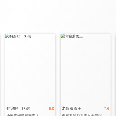
翻滾吧！阿信
老娘滑雪王
8.0
7.6
小鮮肉變魔鬼筋肉人
俄羅斯越野滑雪女王傳記