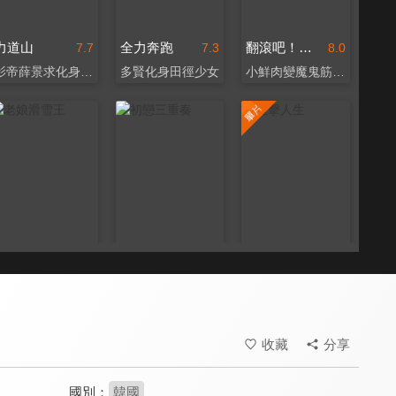
力道山
全力奔跑
翻滾吧！阿信
7.7
7.3
8.0
影帝薛景求化身摔角選手
多賢化身田徑少女
小鮮肉變魔鬼筋肉人
老娘滑雪王
初戀三重奏
重擊人生
7.6
7.7
7.3
俄羅斯越野滑雪女王傳記
那些年男孩追的韓孝周
巨石強森問鼎金球獎影帝
收藏
分享
國別：
韓國