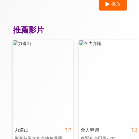
播放
推薦影片
力道山
全力奔跑
7.7
7.3
影帝薛景求化身摔角選手
多賢化身田徑少女