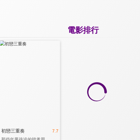
電影排行
初戀三重奏
7.7
那些年男孩追的韓孝周