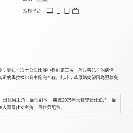
授權平台：
醉畫仙
絕代戀歌
留給你的甜度
8.6
7.2
6.3
崔岷植洗鍊演出令人激賞
國民初戀秀智勇敢追夢
催淚女王崔智友動人演出
步，更在一次十公里比賽中得到第三名。為改善兒子的病情，
真正的馬拉松比賽中跑完全程。此時，草原媽媽卻因為照顧兒
、最佳男主角、最佳劇本。 榮獲2005年大鐘獎最佳影片、最
金牌BODY
獄火重生：金昌洙
夏爐冬扇
6.7
7.5
7.7
並入圍最佳女主角、最佳男配角。
跳水國手轉戰AV真實故事
宋承憲X趙震雄首度合作
落選議員們轉行開餐廳