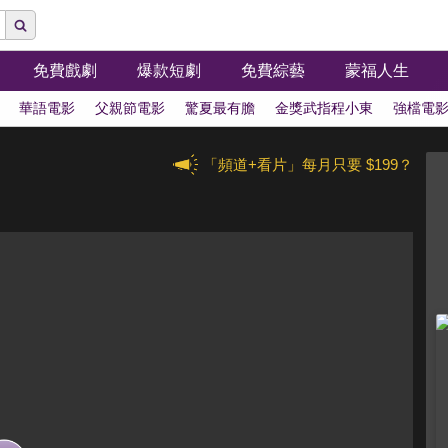
免費戲劇
爆款短劇
免費綜藝
蒙福人生
華語電影
父親節電影
驚夏最有膽
金獎武指程小東
強檔電
「頻道+看片」每月只要 $199？