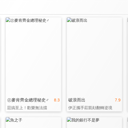
㊣麥肯齊金總理秘史♂
破浪而出
8.3
7.9
惡搞至上！歡樂無法擋
伊正攜手莊凱勛翻轉逆境