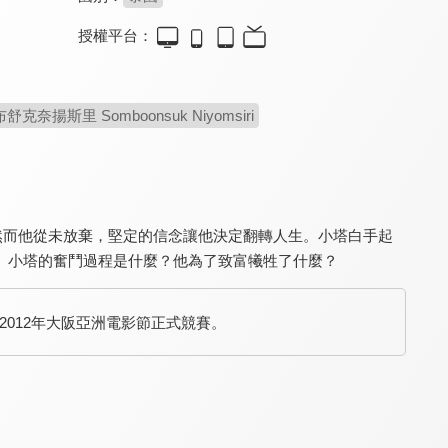
授權平台：
喜劇天團：勞萊與哈台
魚之子
我的銀行不是夢
8.2
8.1
8.0
舒克奈揚斯里 Somboonsuk Niyomsiri
致敬影史傳奇喜劇天團
日本最愛魚的辣個男人！
小蝦米力抗資本家大鯨魚
。然而他從未放棄，堅定的信念讓他決定翻轉人生。小塔白手起
。小塔的奮鬥過程是什麼？他為了致富犧牲了什麼？
2012年大阪亞洲電影節正式競賽。
漫漫回家路
安妮的日記
絕代天后黛莉達
9.0
8.4
7.9
艱辛感人的尋根之旅
納粹犧牲者的密室青春
法國一代歌后傳奇人生