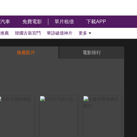
汽車
免費電影
單片租借
下載APP
影推薦
韓國古裝宮鬥
華語破億神片
更多
推薦影片
電影排行