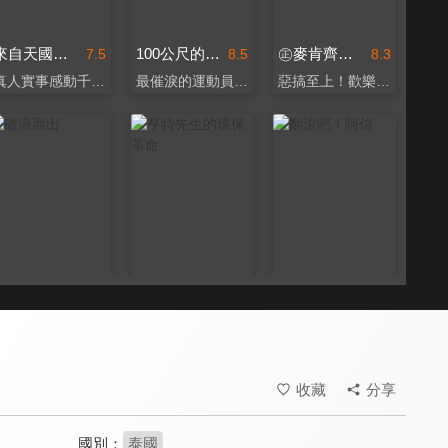
來自天國的喝采
100公尺的人生
㊣麥肯齊金總理秘史♂
7.5
8.5
8.3
真人實事感動千萬人
最催淚的運動員真實故事
惡搞至上！歡樂無法擋
破浪而出
亨特先生的環保革命
翻滾吧！阿信
7.9
6.6
8.0
伊正攜手莊凱勛翻轉逆境
局外人挑戰政權的故事
小鮮肉變魔鬼筋肉人
收藏
分享
國別：
泰國