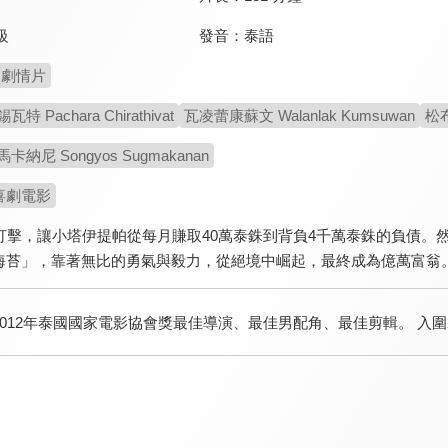
發音：
泰語
級
劇情片
 Pachara Chirathivat
瓦凌蕾康蘇文 Walanlak Kumsuwan
松布
納尼 Songyos Sugmakanan
喜劇電影
的打擊，讓小塔伊提帕從每月賺取40萬泰銖到背負4千萬泰銖的負債
海苔」，靠著無比的勇氣與毅力，從絕境中崛起，最終成為億萬富翁
2012年泰國國家電影協會獎最佳導演、最佳男配角、最佳剪輯。 入圍