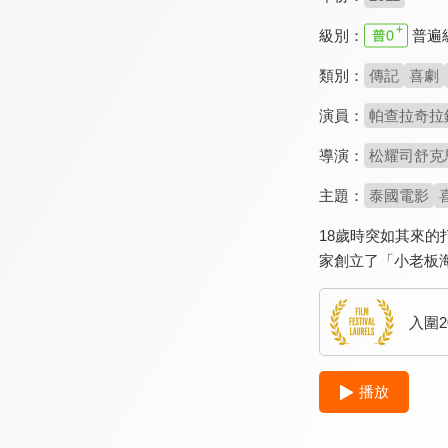
級別：
普遍
類別：
傳記
喜劇
演員：
帕查拉奇拉錫瓦特
導演：
松耀司舒克馬卡
主題：
泰國電影
18歲時突如其來
家創立了「小老板
入圍
播放