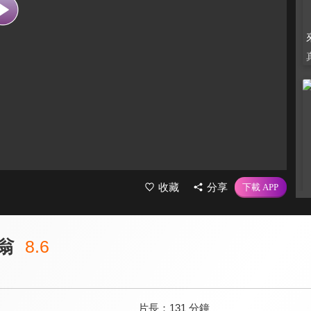
收藏
分享
翁
8.6
片長：
131 分鐘