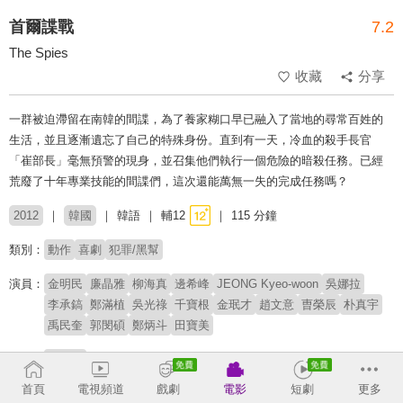
首爾諜戰
7.2
The Spies
收藏
分享
一群被迫滯留在南韓的間諜，為了養家糊口早已融入了當地的尋常百姓的
生活，並且逐漸遺忘了自己的特殊身份。直到有一天，冷血的殺手長官
「崔部長」毫無預警的現身，並召集他們執行一個危險的暗殺任務。已經
荒廢了十年專業技能的間諜們，這次還能萬無一失的完成任務嗎？
2012
韓國
韓語
輔12
115 分鐘
類別：
動作
喜劇
犯罪/黑幫
演員：
金明民
廉晶雅
柳海真
邊希峰
JEONG Kyeo-woon
吳娜拉
李承鎬
鄭滿植
吳光祿
千寶根
金珉才
趙文意
曺榮辰
朴真宇
禹民奎
郭閔碩
鄭炳斗
田寶美
導演：
禹民鎬
首頁
電視頻道
戲劇
電影
短劇
更多
※此內容含有：
暴力血腥