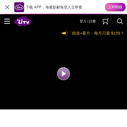
下載 APP，海量影劇免登入立即看
登入 / 註冊
「頻道+看片」每月只要 $199？