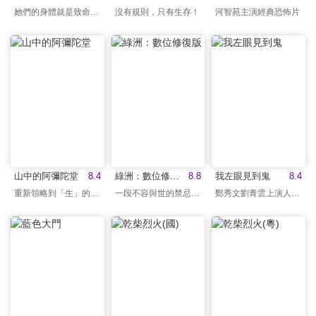
她們的身體就是致命武器
沒有規則，只有生存！
河智苑主演經典恐怖片
山中的阿彌陀堂
8.4
綠洲：數位修復版
8.8
我左眼見到鬼
8.4
重新領略到「生」的價值
一段不容與世的禁忌戀情
鄭秀文劉青雲上演人鬼戀