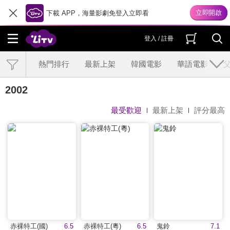
下載 APP，海量影劇免登入立即看
登入 / 註冊
熱門排行
最新上架
韓國電影
華語電影
2002
最受歡迎
最新上架
評分最高
赤裸特工(國)
6.5
赤裸特工(粵)
6.5
鬼鈴
7.1