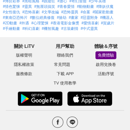
#博弈彩券
#黑暗風格
#跟蹤狂
#虐心
#奇幻冒險
#少年英雄
#情色驚悚
#靈異
#無厘頭搞笑
#青春愛情
#動物動畫
#降妖伏魔
#女性復仇
#恐怖喜劇
#文學改編
#恐怖靈異
#命案
#闔家歡動畫
#東南亞恐怖片
#數位經典修復
#搶劫
#畫家
#惡靈附身
#機器人
#2D動畫
#外遇
#心理驚悚
#香港電影金像獎
#愛情喜劇
#賀歲片
#手繪動畫
#科幻喜劇
#機智風趣
#古裝劇情
#中式靈異
關於 LiTV
用戶幫助
體驗＆序號
版權聲明
聯絡我們
免費體驗
隱私權政策
常見問題
啟用兌換卷
服務條款
下載 APP
活動序號
TV 使用教學