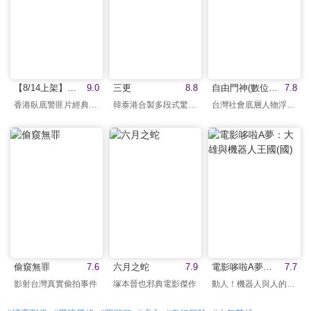
【8/14上架】無間道 預告
9.0
三更
8.8
自由門神(數位修復版)
7.8
香港臥底警匪片經典之作
韓泰港合製多段式驚慄片
台灣社會底層人物浮世繪
偷窺無罪
7.6
六月之蛇
7.9
電影哆啦A夢：大雄與機器人王國(國)
7.7
影射台灣真實偷拍事件
塚本晉也邪典電影傑作
動人！機器人與人的友誼