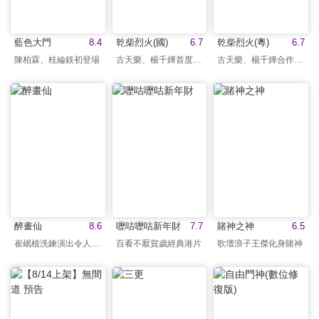
藍色大門
8.4
乾柴烈火(國)
6.7
乾柴烈火(粵)
6.7
陳柏霖、桂綸鎂初登場
古天樂、楊千嬅首度合作
古天樂、楊千嬅合作演出
醉畫仙
8.6
嚦咕嚦咕新年財
7.7
賭神之神
6.5
崔岷植洗鍊演出令人激賞
百看不厭賀歲經典港片
歌壇浪子王傑化身賭神