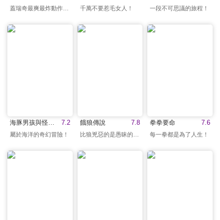
蓋瑞奇最爽最炸動作強片
千萬不要惹毛女人！
一段不可思議的旅程！
海豚男孩與怪物(英)
7.2
餓狼傳說
7.8
拳拳要命
7.6
屬於海洋的奇幻冒險！
比狼兇惡的是愚昧的人們
每一拳都是為了人生！