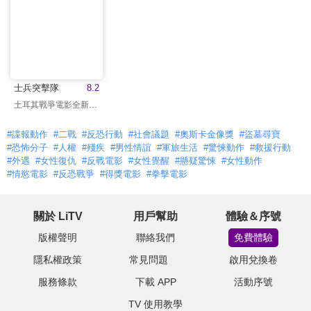
士兵突擊隊
8.2
土耳其戰爭電影全新高度
#諜報動作
#二戰
#反恐行動
#社會議題
#奧斯卡金像獎
#盜墓尋寶
#恐怖分子
#人權
#殘疾
#男性情誼
#軍旅生活
#驚悚動作
#救援行動
#外遇
#女性復仇
#反戰電影
#女性覺醒
#懸疑驚悚
#女性動作
#情慾電影
#反恐戰爭
#得獎電影
#拳擊電影
關於 LiTV
用戶幫助
體驗＆序號
版權聲明
聯絡我們
免費體驗
隱私權政策
常見問題
啟用兌換卷
服務條款
下載 APP
活動序號
TV 使用教學