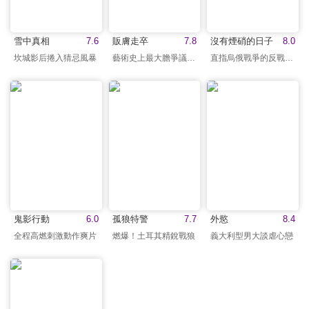
雪中真相
7.6
販膚走卒
7.8
沒有煙硝的日子
8.0
坎城影后捲入猜忌風暴
藝術史上最大膽爭議之作
直指烏俄戰爭的反戰電影
鬼影行動
6.0
孤狼特警
7.7
外慾
8.4
全程高燃刺激動作爽片
燃爆！土耳其精銳戰狼
義大利型男大談虐心戀