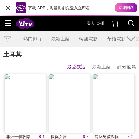
下載 APP，海量影劇免登入立即看
登入 / 註冊
熱門排行
最新上架
韓國電影
華語電影
土耳其
最受歡迎
最新上架
評分最高
非紳士特攻隊
8.4
復仇女神
6.7
海豚男孩與怪物(國)
7.2