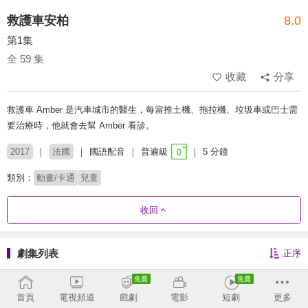
救護車安柏
8.0
第1集
全 59 集
收藏
分享
救護車 Amber 是汽車城市的醫生，每當推土機、拖拉機、垃圾車或巴士需
要治療時，他就會去幫 Amber 看診。
2017
法國
國語配音
普遍級
5 分鐘
類別：
動畫/卡通
兒童
收回
劇集列表
正序
全 59 集
首頁
電視頻道
戲劇
電影
短劇
更多