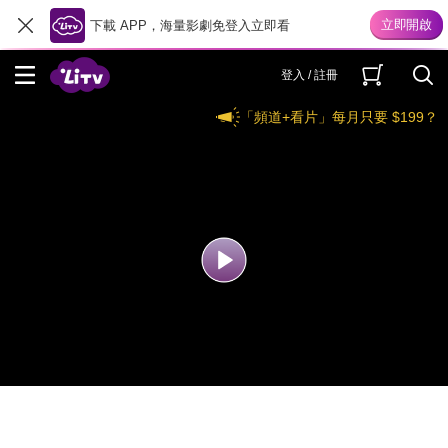
下載 APP，海量影劇免登入立即看
登入 / 註冊
「頻道+看片」每月只要 $199？