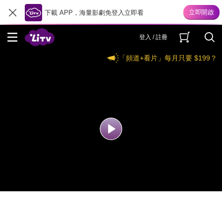
下載 APP，海量影劇免登入立即看
登入 / 註冊
「頻道+看片」每月只要 $199？