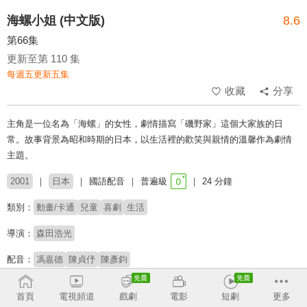
海螺小姐 (中文版)
8.6
第66集
更新至第 110 集
每週五更新五集
收藏
分享
主角是一位名為「海螺」的女性，劇情描寫「磯野家」這個大家族的日
常。故事背景為昭和時期的日本，以生活裡的歡笑與親情的溫馨作為劇情
主題。
2001
日本
國語配音
普遍級
24 分鐘
類別：
動畫/卡通
兒童
喜劇
生活
導演：
森田浩光
配音：
馮嘉德
陳貞伃
陳彥鈞
# 家庭喜劇
# 兒少
# 兒童專屬
首頁
電視頻道
戲劇
電影
短劇
更多