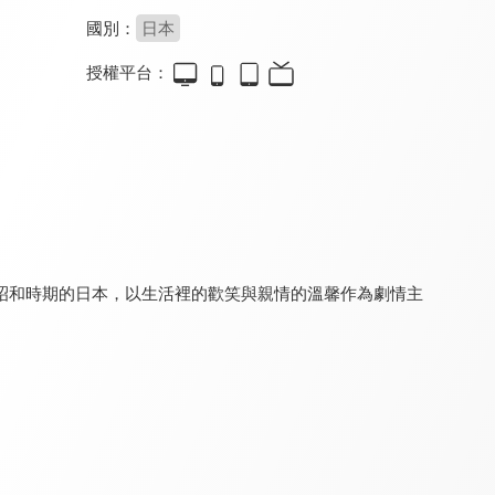
國別：
日本
授權平台：
電影哆啦A夢：新大雄的大魔境 ~扁扁與五人之探險隊(日文版)
少年阿貝 GO！GO！小芝麻 第四季(國)
蠟筆小新-Amigo！森巴入侵計畫
9.8
8.4
8.8
日本票房突破十億新台幣
全 24 集
昭和時期的日本，以生活裡的歡笑與親情的溫馨作為劇情主
少年阿貝 GO！GO！小芝麻 第四季
電影哆啦A夢：新大雄的大魔境 ~扁扁與五人之探險隊(中文版)
蠟筆小新-宇宙人Pi力來襲！！(國)
8.5
9.8
8.9
全 24 集
日本票房突破十億新台幣