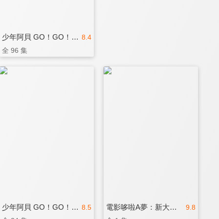
少年阿貝 GO！GO！小芝麻 第三季(國)
8.4
全 96 集
少年阿貝 GO！GO！小芝麻 第四季
電影哆啦A夢：新大雄的大魔境 ~扁扁與五人之探險隊(中文版)
8.5
9.8