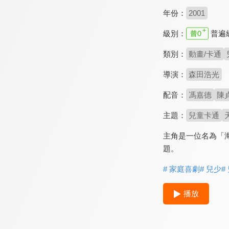
年份：
2001
級別：
普遍
類別：
動畫/卡通
導演：
森田浩光
配音：
馮嘉德
陳
主題：
兒童卡通
主角是一位名為「
題。
# 家庭喜劇
# 兒少
#
播放