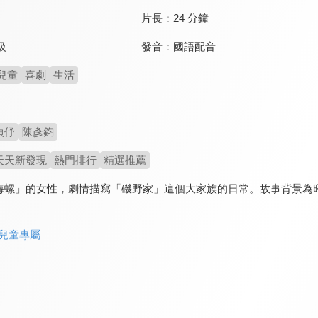
片長：
24 分鐘
發音：
國語配音
級
兒童
喜劇
生活
貞伃
陳彥鈞
天天新發現
熱門排行
精選推薦
海螺」的女性，劇情描寫「磯野家」這個大家族的日常。故事背景為
 兒童專屬