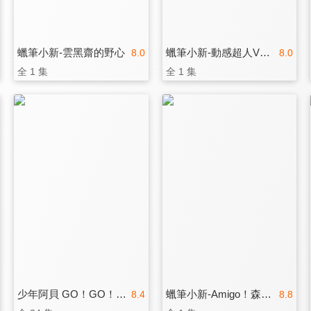
蠟筆小新-雲黑齋的野心
蠟筆小新-動感超人VS高衩魔王
8.0
8.0
全 1 集
全 1 集
少年阿貝 GO！GO！小芝麻 第四季(國)
蠟筆小新-Amigo！森巴入侵計畫
8.4
8.8