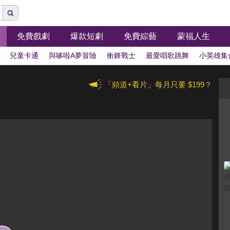
免費戲劇
爆款短劇
免費綜藝
蒙福人生
兒童卡通
與哆啦A夢冒險
衝鋒戰士
最愛唱歌跳舞
小英雄集
「頻道+看片」每月只要 $199？