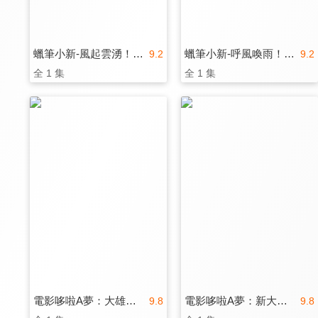
蠟筆小新-風起雲湧！猛烈！大人帝國的反擊！
蠟筆小新-呼風喚雨！壯觀！戰國大會戰！
9.2
9.2
全 1 集
全 1 集
電影哆啦A夢：大雄與翼之勇者(日文版)
電影哆啦A夢：新大雄的大魔境 ~扁扁與五人之探險隊(日文版)
9.8
9.8