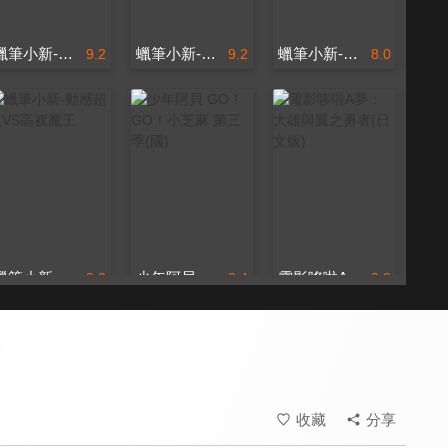
蠟筆小新-風起雲湧！猛烈！大人帝國的反擊！
蠟筆小新-呼風喚雨！壯觀！戰國大會戰！
蠟筆小新-雲黑齋的野心
9.2
9.2
8.0
蠟筆小新-動感超人VS高衩魔王
少年阿貝 GO！GO！小芝麻 第三季(國)
電影哆啦A夢：大雄與翼之勇者(日文版)
8.0
8.4
9.8
全 96 集
人人都有一個飛行夢
收藏
分享