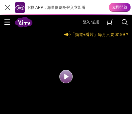
下載 APP，海量影劇免登入立即看
登入 / 註冊
「頻道+看片」每月只要 $199？