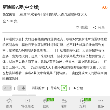
新哆啦A夢(中文版)
9.0
第336集 幸運開水壺/什麼都能變玩偶/我想變成大人
全 530 集
收藏
分享
【幸運開水壺】大雄想要能獲得好運的道具，哆啦A夢無奈地拿出置物櫃裡
的舊開水壺，騙他只要拿著就可以得到好運。想不到大雄真的接連遇到好
事，讓哆啦A夢也想試著拿看看…… 【什麼都能變玩偶】大雄得知靜香很
想要一隻海獺玩偶，想買下來送給她，但小夫以為是大雄自己想要那隻玩
偶，就故意先跑去買下來。哆啦A夢得知後，便拿出「填充玩具烤箱」，打
算自己製作玩偶。 【我想變成大人】聽小夫炫耀咖啡廳的咖啡之後，大雄
也想嘗試看看，哆啦A夢便拿出道具「變裝服」，讓他變成大人的模樣到咖
啡廳喝咖啡。
2019
日本
國語配音
普遍級
26 分鐘
類別：
動畫/卡通
兒童
首頁
電視頻道
戲劇
電影
短劇
更多
配音：
陳美貞
林筱玲
穆宣名
李世揚
梁興昌
連思宇