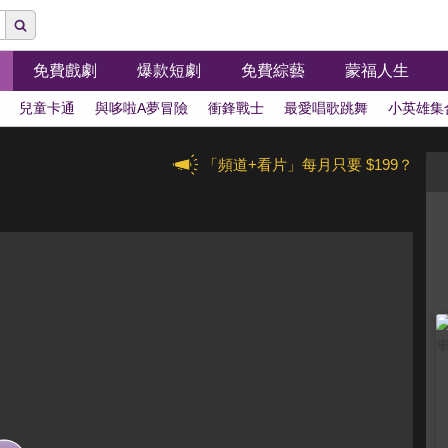
免費戲劇
爆款短劇
免費綜藝
蒙福人生
兒童卡通
與哆啦A夢冒險
衝鋒戰士
最愛唱歌跳舞
小英雄集
「頻道+看片」每月只要 $199？