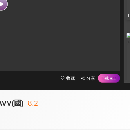
收藏
分享
VV(國)
8.2