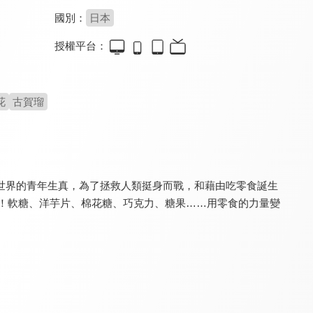
國別：
日本
授權平台：
手裏劍戰隊忍忍者 VS 烈車戰隊特急者 THE MOVIE(中文版)
超人力霸王布雷薩(中文版)
美妙寵物 光之美少女電影：心跳加速♡遊戲世界大冒險！(中文配音)
8.0
8.0
8.4
全 25 集
花
古賀瑠
世界的青年生真，為了拯救人類挺身而戰，和藉由吃零食誕生
變身！軟糖、洋芋片、棉花糖、巧克力、糖果……用零食的力量變
！
新幹線變形機器人變革世代
魔進戰隊煌輝者(中文版)
機界戰隊全開者(中文版)
8.7
8.0
8.0
全 39 集
全 50 集
全 49 集