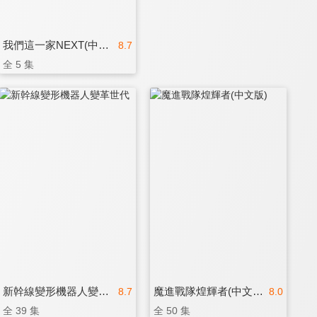
我們這一家NEXT(中文版)
8.7
全 5 集
新幹線變形機器人變革世代
魔進戰隊煌輝者(中文版)
8.7
8.0
全 39 集
全 50 集