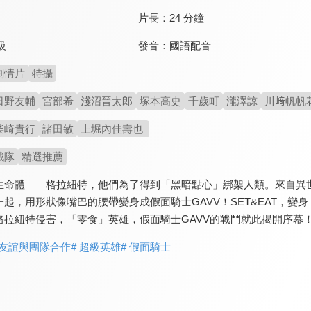
片長：
24 分鐘
發音：
國語配音
級
劇情片
特攝
日野友輔
宮部希
淺沼晉太郎
塚本高史
千歲町
瀧澤諒
川﨑帆帆
柴崎貴行
諸田敏
上堀內佳壽也
戰隊
精選推薦
生命體——格拉紐特，他們為了得到「黑暗點心」綁架人類。來自異
起，用形狀像嘴巴的腰帶變身成假面騎士GAVV！SET&EAT，
格拉紐特侵害，「零食」英雄，假面騎士GAVV的戰鬥就此揭開序幕
 友誼與團隊合作
# 超級英雄
# 假面騎士