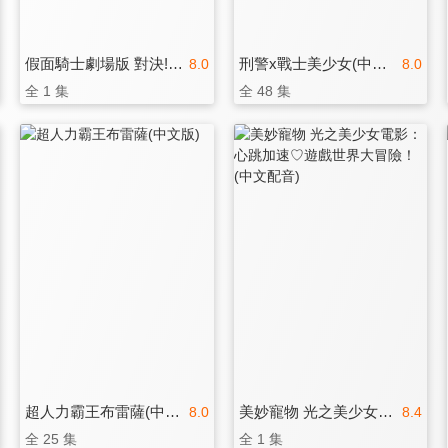
假面騎士劇場版 對決! 超越新世代(中文版)
刑警x戰士美少女(中文版)
8.0
8.0
全 1 集
全 48 集
超人力霸王布雷薩(中文版)
美妙寵物 光之美少女電影：心跳加速♡遊戲世界大冒險！(中文配音)
8.0
8.4
全 25 集
全 1 集