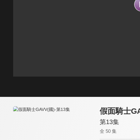
假面騎士GA
第13集
全 50 集