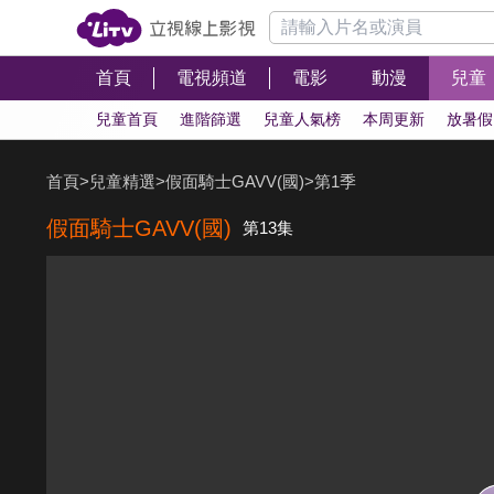
首頁
電視頻道
電影
動漫
兒童
兒童首頁
進階篩選
兒童人氣榜
本周更新
放暑假
首頁
>
兒童精選
>
假面騎士GAVV(國)
>
第1季
假面騎士GAVV(國)
第13集