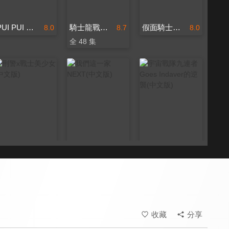
PUI PUI 天竺鼠車車 電影版
騎士龍戰隊龍裝者(中文版)
假面騎士劇場版 對決! 超越新世代(中文版)
8.0
8.7
8.0
全 48 集
刑警x戰士美少女(中文版)
我們這一家NEXT(中文版)
宇宙戰隊九連者 Goes Indaver的逆襲(中文版)
8.0
8.7
8.0
全 48 集
全 5 集
收藏
分享