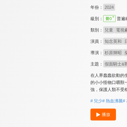
年份：
2024
級別：
普遍
類別：
兒童
電視
演員：
知念英和
導演：
杉原輝昭
主題：
假面騎士&
在人界蠢蠢欲動的
的小小怪物口嚼獸一
強，保護人類不受
# 兒少
# 熱血沸騰
#
播放