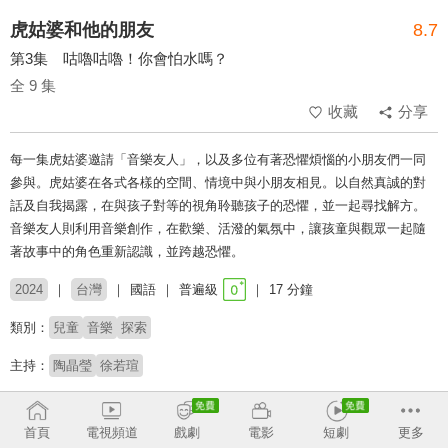
虎姑婆和他的朋友
8.7
第3集 咕嚕咕嚕！你會怕水嗎？
全 9 集
收藏
分享
每一集虎姑婆邀請「音樂友人」，以及多位有著恐懼煩惱的小朋友們一同
參與。虎姑婆在各式各樣的空間、情境中與小朋友相見。以自然真誠的對
話及自我揭露，在與孩子對等的視角聆聽孩子的恐懼，並一起尋找解方。
音樂友人則利用音樂創作，在歡樂、活潑的氣氛中，讓孩童與觀眾一起隨
著故事中的角色重新認識，並跨越恐懼。
2024
台灣
國語
普遍級
17 分鐘
類別：
兒童
音樂
探索
主持：
陶晶瑩
徐若瑄
收回
首頁
電視頻道
戲劇
電影
短劇
更多