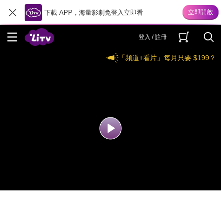
下載 APP，海量影劇免登入立即看
登入 / 註冊
「頻道+看片」每月只要 $199？