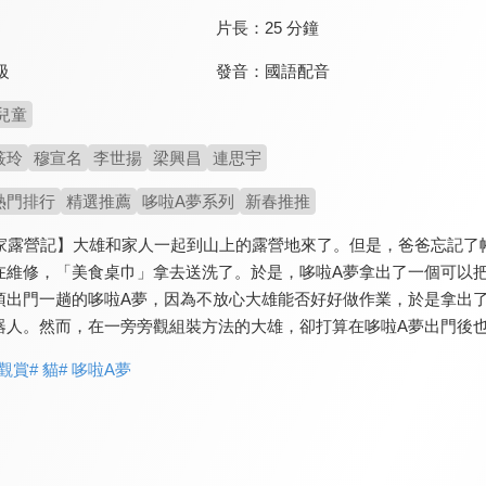
片長：
25 分鐘
發音：
國語配音
級
兒童
筱玲
穆宣名
李世揚
梁興昌
連思宇
熱門排行
精選推薦
哆啦A夢系列
新春推推
野比家露營記】大雄和家人一起到山上的露營地來了。但是，爸爸忘記
在維修，「美食桌巾」拿去送洗了。於是，哆啦A夢拿出了一個可以把
須出門一趟的哆啦A夢，因為不放心大雄能否好好做作業，於是拿出
器人。然而，在一旁旁觀組裝方法的大雄，卻打算在哆啦A夢出門後
家觀賞
# 貓
# 哆啦A夢