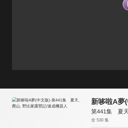
新哆啦A夢(
第441集 夏
全 530 集