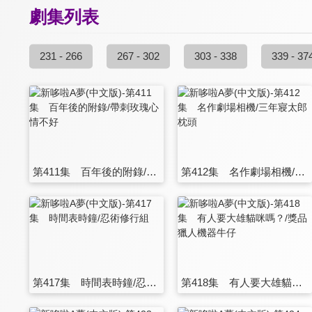
劇集列表
231 - 266
267 - 302
303 - 338
339 - 37
第411集 百年後的附錄/帶刺玫瑰心情不好
第412集 名作劇場相機/三年寢太郎枕頭
第417集 時間表時鐘/忍術修行組
第418集 有人要大雄貓咪嗎？/獎品獵人機器牛仔