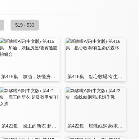
519 - 530
第415集 加油，妖怪房屋/魯賓遜體驗組合
第416集 點心牧場/有生命的森林
第421集 國王的新衣 超級盔甲/紅鞋女孩
第422集 蜘蛛絲鋼索/求婚作戰