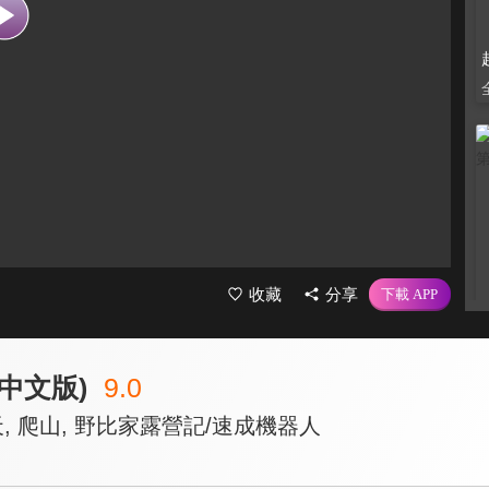
收藏
分享
中文版)
9.0
天, 爬山, 野比家露營記/速成機器人