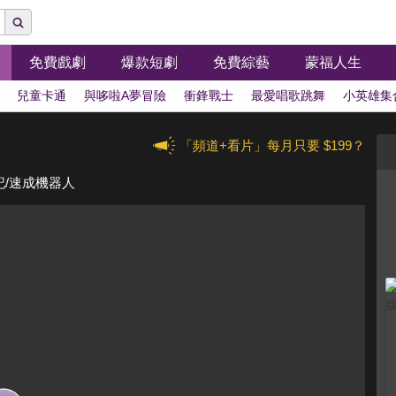
免費戲劇
爆款短劇
免費綜藝
蒙福人生
兒童卡通
與哆啦A夢冒險
衝鋒戰士
最愛唱歌跳舞
小英雄集
「頻道+看片」每月只要 $199？
營記/速成機器人