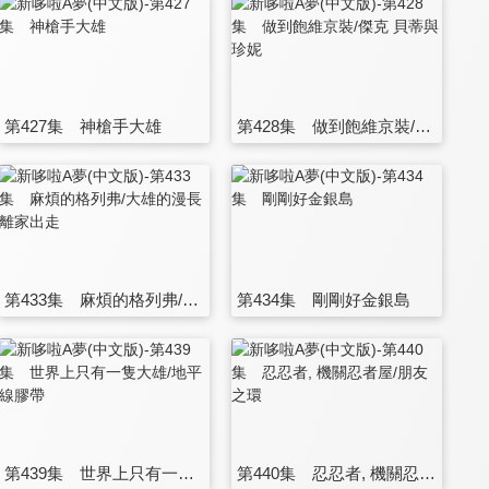
第427集 神槍手大雄
第428集 做到飽維京裝/傑克 貝蒂與珍妮
第433集 麻煩的格列弗/大雄的漫長離家出走
第434集 剛剛好金銀島
第439集 世界上只有一隻大雄/地平線膠帶
第440集 忍忍者, 機關忍者屋/朋友之環