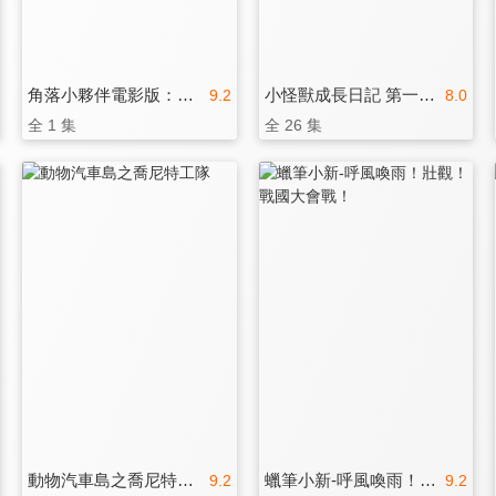
角落小夥伴電影版：魔法繪本裡的新朋友(中文版)
小怪獸成長日記 第一季(中文版)
9.2
8.0
全 1 集
全 26 集
動物汽車島之喬尼特工隊
蠟筆小新-呼風喚雨！壯觀！戰國大會戰！
9.2
9.2