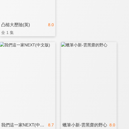
凸槌大歷險(英)
8.0
全 1 集
我們這一家NEXT(中文版)
蠟筆小新-雲黑齋的野心
8.7
8.0