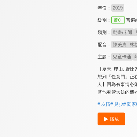
年份：
2019
級別：
普遍
類別：
動畫/卡通
配音：
陳美貞
林
主題：
兒童卡通
【夏天, 爬山, 
想到「任意門」正
人】因為有事情必
替他看管大雄的機
# 友情
# 兒少
# 闔
播放