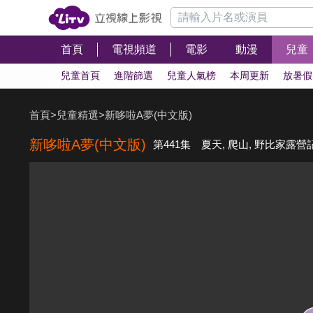
首頁
電視頻道
電影
動漫
兒童
兒童首頁
進階篩選
兒童人氣榜
本周更新
放暑假
首頁
>
兒童精選
>
新哆啦A夢(中文版)
新哆啦A夢(中文版)
第441集 夏天, 爬山, 野比家露