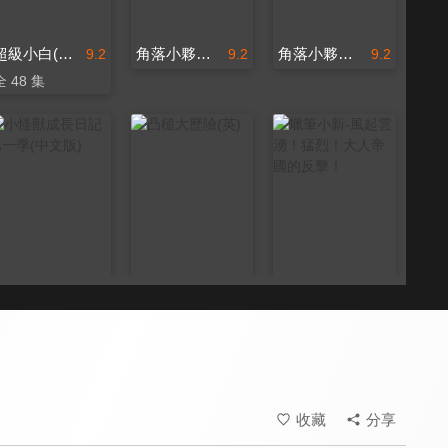
超級小白(中文版)
角落小夥伴電影版：魔法繪本裡的新朋友(日文版)
角落小夥伴電影版：魔法繪本裡的新朋友(中文版)
9.2
9.2
9.2
全 48 集
小怪獸成長日記 第一季(中文版)
凸槌大歷險(英)
蠟筆小新-風起雲湧！猛烈！大人帝國的反擊！
8.0
8.0
9.2
全 26 集
收藏
分享