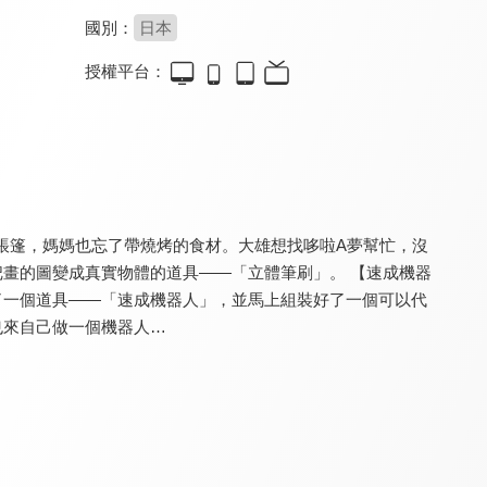
國別：
日本
授權平台：
刑警x戰士美少女(中文版)
動物汽車島之喬尼特工隊
蠟筆小新-呼風喚雨！壯觀！戰國大會戰！
8.0
9.2
9.2
全 48 集
全 29 集
了帳篷，媽媽也忘了帶燒烤的食材。大雄想找哆啦A夢幫忙，沒
畫的圖變成真實物體的道具——「立體筆刷」。 【速成機器
了一個道具——「速成機器人」，並馬上組裝好了一個可以代
也來自己做一個機器人…
我們這一家NEXT(中文版)
蠟筆小新-雲黑齋的野心
蠟筆小新-動感超人VS高衩魔王
8.7
8.0
8.0
全 5 集