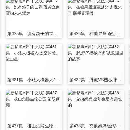
第425集 沒有鏡子的世界/優劣立判 寶物未來鑑定
第426集 在糖果屋過聖誕節/太過火了 願望實現機
第431集 小矮人機器人/太空探險, 後山星
第432集 胖虎VS機械胖虎/被狐狸捏的故事
第437集 後山危險生物公園/駕馭韁繩
第438集 交換媽媽/坐墊也是有靈魂的