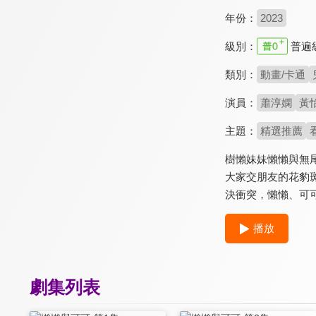
年份：
2023
級別：
普遍
類別：
動畫/卡通
演員：
蕭淳嫻
黃
主題：
精選推薦
樹懶妹妹懶懶與無
大家交朋友的花豹
決衝突，懶懶、可
播放
劇集列表