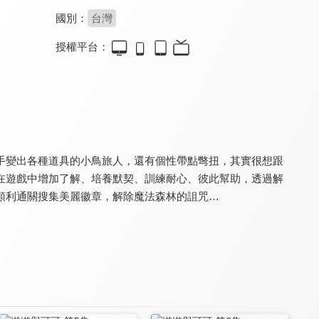
國別：
台灣
授權平台：
神木島
童話故事箱 第二季
POLI安全小將
8.3
7.5
8.7
全 13 集
全 74 集
全 13 集
手變出各種道具的小鳥旅人，還有個性帶點彆扭，其實很想跟
在遊戲中增加了解、培養默契、訓練耐心、彼此幫助，透過解
順利通關搜集美麗徽章，解除魔法森林的詛咒…
FOOD超人 第二季
小兒子 第三季
小兒子 第六季
9.0
8.6
8.6
全 26 集
全 21 集
全 45 集