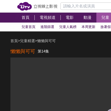
首頁
電視頻道
電影
動漫
兒童
兒童首頁
進階篩選
兒童人氣榜
本周更新
放暑假
首頁
>
兒童精選
>
懶懶與可可
懶懶與可可
第14集