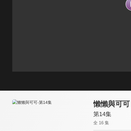
懶懶與可可
第14集
全 16 集