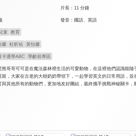
片長：
11 分鐘
發音：
國語
、
英語
級
兒童
教育
怡馨
杜昕祐
黃怡馨
看卡通學ABC
學齡前專區
尾熊哥哥可可是在魔法森林裡生活的可愛動物，在這裡他們認識能隨
斑斑，大家在古老的大樹奶奶帶領下，一起學習英文的日常用語，並
可與其他所有的動物們，更加地友好團結，最終攜手挑戰神秘關卡，