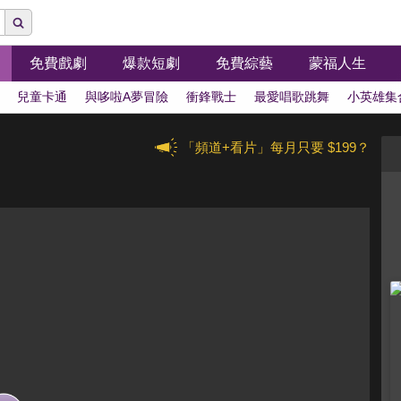
免費戲劇
爆款短劇
免費綜藝
蒙福人生
兒童卡通
與哆啦A夢冒險
衝鋒戰士
最愛唱歌跳舞
小英雄集
「頻道+看片」每月只要 $199？